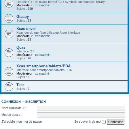
Librairie C++ de calcul formel/ C++ symbolic computation library
Modérateur :
xcasadmin
Sujets :
249
Giacpy
Sujets :
33
Xcas devel
Xcas devel: interface utilisateur/user interface
Modérateur :
xcasadmin
Sujets :
53
Qcas
Interface QT
Modérateur :
xcasadmin
Sujets :
20
Xcas smartphone/tablette/PDA
Interface pour smartphone/tablette/PDA
Modérateur :
xcasadmin
Sujets :
5
Test
Sujets :
2
CONNEXION
•
INSCRIPTION
Nom d’utilisateur :
Mot de passe :
J’ai oublié mon mot de passe
Se souvenir de moi