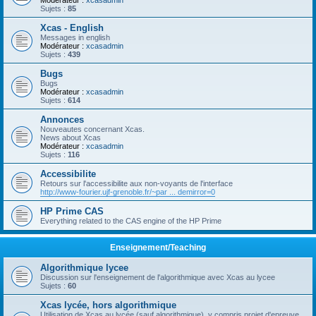
Modérateur :
xcasadmin
Sujets :
85
Xcas - English
Messages in english
Modérateur :
xcasadmin
Sujets :
439
Bugs
Bugs
Modérateur :
xcasadmin
Sujets :
614
Annonces
Nouveautes concernant Xcas.
News about Xcas
Modérateur :
xcasadmin
Sujets :
116
Accessibilite
Retours sur l'accessibilite aux non-voyants de l'interface
http://www-fourier.ujf-grenoble.fr/~par ... demirror=0
HP Prime CAS
Everything related to the CAS engine of the HP Prime
Enseignement/Teaching
Algorithmique lycee
Discussion sur l'enseignement de l'algorithmique avec Xcas au lycee
Sujets :
60
Xcas lycée, hors algorithmique
Utilisation de Xcas au lycée (sauf algorithmique), y compris projet d'epreuve