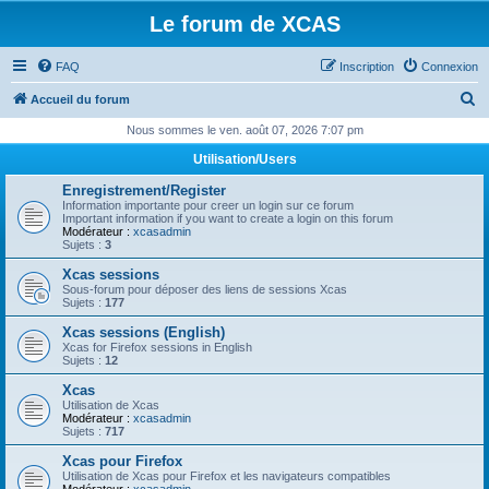
Le forum de XCAS
FAQ
Inscription
Connexion
R
Accueil du forum
e
Nous sommes le ven. août 07, 2026 7:07 pm
c
Utilisation/Users
h
Enregistrement/Register
e
Information importante pour creer un login sur ce forum
Important information if you want to create a login on this forum
r
Modérateur :
xcasadmin
Sujets :
3
c
Xcas sessions
h
Sous-forum pour déposer des liens de sessions Xcas
Sujets :
177
e
Xcas sessions (English)
r
Xcas for Firefox sessions in English
Sujets :
12
Xcas
Utilisation de Xcas
Modérateur :
xcasadmin
Sujets :
717
Xcas pour Firefox
Utilisation de Xcas pour Firefox et les navigateurs compatibles