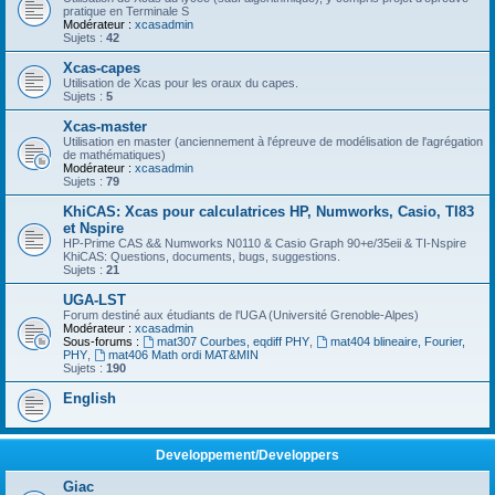
pratique en Terminale S
Modérateur :
xcasadmin
Sujets :
42
Xcas-capes
Utilisation de Xcas pour les oraux du capes.
Sujets :
5
Xcas-master
Utilisation en master (anciennement à l'épreuve de modélisation de l'agrégation
de mathématiques)
Modérateur :
xcasadmin
Sujets :
79
KhiCAS: Xcas pour calculatrices HP, Numworks, Casio, TI83
et Nspire
HP-Prime CAS && Numworks N0110 & Casio Graph 90+e/35eii & TI-Nspire
KhiCAS: Questions, documents, bugs, suggestions.
Sujets :
21
UGA-LST
Forum destiné aux étudiants de l'UGA (Université Grenoble-Alpes)
Modérateur :
xcasadmin
Sous-forums :
mat307 Courbes, eqdiff PHY
,
mat404 blineaire, Fourier,
PHY
,
mat406 Math ordi MAT&MIN
Sujets :
190
English
Developpement/Developpers
Giac