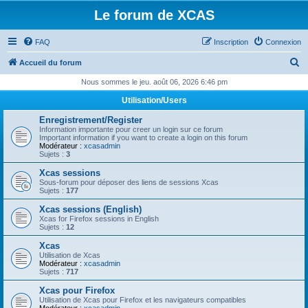
Le forum de XCAS
FAQ
Inscription
Connexion
R
Accueil du forum
e
Nous sommes le jeu. août 06, 2026 6:46 pm
c
Utilisation/Users
h
Enregistrement/Register
e
Information importante pour creer un login sur ce forum
Important information if you want to create a login on this forum
r
Modérateur :
xcasadmin
Sujets :
3
c
Xcas sessions
h
Sous-forum pour déposer des liens de sessions Xcas
Sujets :
177
e
Xcas sessions (English)
r
Xcas for Firefox sessions in English
Sujets :
12
Xcas
Utilisation de Xcas
Modérateur :
xcasadmin
Sujets :
717
Xcas pour Firefox
Utilisation de Xcas pour Firefox et les navigateurs compatibles