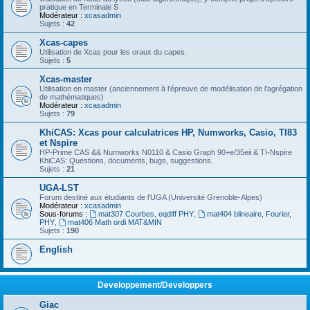
pratique en Terminale S
Modérateur :
xcasadmin
Sujets :
42
Xcas-capes
Utilisation de Xcas pour les oraux du capes.
Sujets :
5
Xcas-master
Utilisation en master (anciennement à l'épreuve de modélisation de l'agrégation
de mathématiques)
Modérateur :
xcasadmin
Sujets :
79
KhiCAS: Xcas pour calculatrices HP, Numworks, Casio, TI83
et Nspire
HP-Prime CAS && Numworks N0110 & Casio Graph 90+e/35eii & TI-Nspire
KhiCAS: Questions, documents, bugs, suggestions.
Sujets :
21
UGA-LST
Forum destiné aux étudiants de l'UGA (Université Grenoble-Alpes)
Modérateur :
xcasadmin
Sous-forums :
mat307 Courbes, eqdiff PHY
,
mat404 blineaire, Fourier,
PHY
,
mat406 Math ordi MAT&MIN
Sujets :
190
English
Developpement/Developpers
Giac