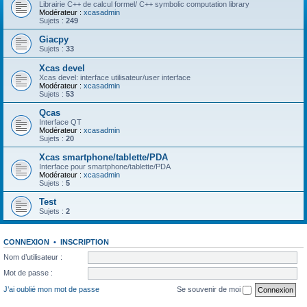
Librairie C++ de calcul formel/ C++ symbolic computation library
Modérateur :
xcasadmin
Sujets :
249
Giacpy
Sujets :
33
Xcas devel
Xcas devel: interface utilisateur/user interface
Modérateur :
xcasadmin
Sujets :
53
Qcas
Interface QT
Modérateur :
xcasadmin
Sujets :
20
Xcas smartphone/tablette/PDA
Interface pour smartphone/tablette/PDA
Modérateur :
xcasadmin
Sujets :
5
Test
Sujets :
2
CONNEXION
•
INSCRIPTION
Nom d’utilisateur :
Mot de passe :
J’ai oublié mon mot de passe
Se souvenir de moi