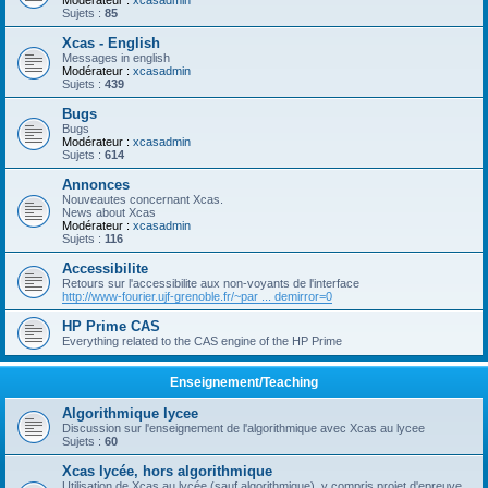
Modérateur :
xcasadmin
Sujets :
85
Xcas - English
Messages in english
Modérateur :
xcasadmin
Sujets :
439
Bugs
Bugs
Modérateur :
xcasadmin
Sujets :
614
Annonces
Nouveautes concernant Xcas.
News about Xcas
Modérateur :
xcasadmin
Sujets :
116
Accessibilite
Retours sur l'accessibilite aux non-voyants de l'interface
http://www-fourier.ujf-grenoble.fr/~par ... demirror=0
HP Prime CAS
Everything related to the CAS engine of the HP Prime
Enseignement/Teaching
Algorithmique lycee
Discussion sur l'enseignement de l'algorithmique avec Xcas au lycee
Sujets :
60
Xcas lycée, hors algorithmique
Utilisation de Xcas au lycée (sauf algorithmique), y compris projet d'epreuve