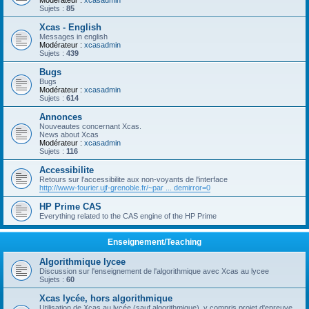
Modérateur :
xcasadmin
Sujets :
85
Xcas - English
Messages in english
Modérateur :
xcasadmin
Sujets :
439
Bugs
Bugs
Modérateur :
xcasadmin
Sujets :
614
Annonces
Nouveautes concernant Xcas.
News about Xcas
Modérateur :
xcasadmin
Sujets :
116
Accessibilite
Retours sur l'accessibilite aux non-voyants de l'interface
http://www-fourier.ujf-grenoble.fr/~par ... demirror=0
HP Prime CAS
Everything related to the CAS engine of the HP Prime
Enseignement/Teaching
Algorithmique lycee
Discussion sur l'enseignement de l'algorithmique avec Xcas au lycee
Sujets :
60
Xcas lycée, hors algorithmique
Utilisation de Xcas au lycée (sauf algorithmique), y compris projet d'epreuve