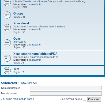
Librairie C++ de calcul formel/ C++ symbolic computation library
Modérateur :
xcasadmin
Sujets :
249
Giacpy
Sujets :
33
Xcas devel
Xcas devel: interface utilisateur/user interface
Modérateur :
xcasadmin
Sujets :
53
Qcas
Interface QT
Modérateur :
xcasadmin
Sujets :
20
Xcas smartphone/tablette/PDA
Interface pour smartphone/tablette/PDA
Modérateur :
xcasadmin
Sujets :
5
Test
Sujets :
2
CONNEXION
•
INSCRIPTION
Nom d’utilisateur :
Mot de passe :
J’ai oublié mon mot de passe
Se souvenir de moi