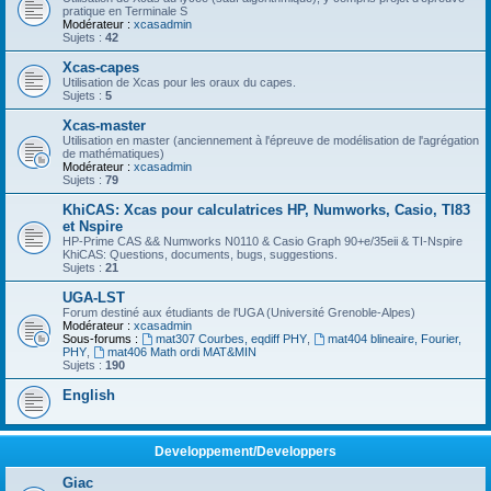
pratique en Terminale S
Modérateur :
xcasadmin
Sujets :
42
Xcas-capes
Utilisation de Xcas pour les oraux du capes.
Sujets :
5
Xcas-master
Utilisation en master (anciennement à l'épreuve de modélisation de l'agrégation
de mathématiques)
Modérateur :
xcasadmin
Sujets :
79
KhiCAS: Xcas pour calculatrices HP, Numworks, Casio, TI83
et Nspire
HP-Prime CAS && Numworks N0110 & Casio Graph 90+e/35eii & TI-Nspire
KhiCAS: Questions, documents, bugs, suggestions.
Sujets :
21
UGA-LST
Forum destiné aux étudiants de l'UGA (Université Grenoble-Alpes)
Modérateur :
xcasadmin
Sous-forums :
mat307 Courbes, eqdiff PHY
,
mat404 blineaire, Fourier,
PHY
,
mat406 Math ordi MAT&MIN
Sujets :
190
English
Developpement/Developpers
Giac