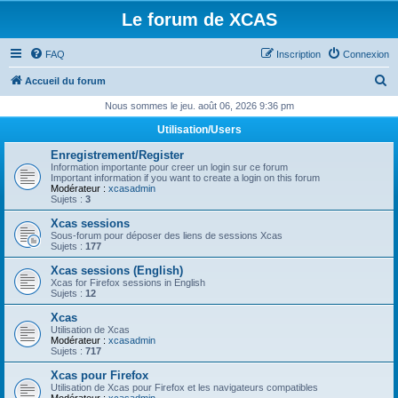
Le forum de XCAS
FAQ
Inscription
Connexion
R
Accueil du forum
e
Nous sommes le jeu. août 06, 2026 9:36 pm
c
Utilisation/Users
h
Enregistrement/Register
e
Information importante pour creer un login sur ce forum
Important information if you want to create a login on this forum
r
Modérateur :
xcasadmin
Sujets :
3
c
Xcas sessions
h
Sous-forum pour déposer des liens de sessions Xcas
Sujets :
177
e
Xcas sessions (English)
r
Xcas for Firefox sessions in English
Sujets :
12
Xcas
Utilisation de Xcas
Modérateur :
xcasadmin
Sujets :
717
Xcas pour Firefox
Utilisation de Xcas pour Firefox et les navigateurs compatibles