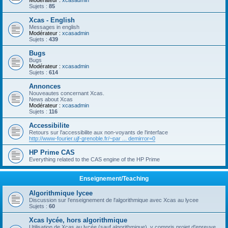
Modérateur :
xcasadmin
Sujets :
85
Xcas - English
Messages in english
Modérateur :
xcasadmin
Sujets :
439
Bugs
Bugs
Modérateur :
xcasadmin
Sujets :
614
Annonces
Nouveautes concernant Xcas.
News about Xcas
Modérateur :
xcasadmin
Sujets :
116
Accessibilite
Retours sur l'accessibilite aux non-voyants de l'interface
http://www-fourier.ujf-grenoble.fr/~par ... demirror=0
HP Prime CAS
Everything related to the CAS engine of the HP Prime
Enseignement/Teaching
Algorithmique lycee
Discussion sur l'enseignement de l'algorithmique avec Xcas au lycee
Sujets :
60
Xcas lycée, hors algorithmique
Utilisation de Xcas au lycée (sauf algorithmique), y compris projet d'epreuve