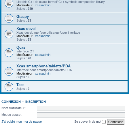
Librairie C++ de calcul formel/ C++ symbolic computation library
Modérateur :
xcasadmin
Sujets :
249
Giacpy
Sujets :
33
Xcas devel
Xcas devel: interface utilisateur/user interface
Modérateur :
xcasadmin
Sujets :
53
Qcas
Interface QT
Modérateur :
xcasadmin
Sujets :
20
Xcas smartphone/tablette/PDA
Interface pour smartphone/tablette/PDA
Modérateur :
xcasadmin
Sujets :
5
Test
Sujets :
2
CONNEXION
•
INSCRIPTION
Nom d’utilisateur :
Mot de passe :
J’ai oublié mon mot de passe
Se souvenir de moi