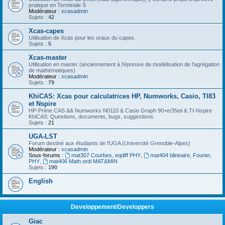
pratique en Terminale S
Modérateur :
xcasadmin
Sujets :
42
Xcas-capes
Utilisation de Xcas pour les oraux du capes.
Sujets :
5
Xcas-master
Utilisation en master (anciennement à l'épreuve de modélisation de l'agrégation
de mathématiques)
Modérateur :
xcasadmin
Sujets :
79
KhiCAS: Xcas pour calculatrices HP, Numworks, Casio, TI83
et Nspire
HP-Prime CAS && Numworks N0110 & Casio Graph 90+e/35eii & TI-Nspire
KhiCAS: Questions, documents, bugs, suggestions.
Sujets :
21
UGA-LST
Forum destiné aux étudiants de l'UGA (Université Grenoble-Alpes)
Modérateur :
xcasadmin
Sous-forums :
mat307 Courbes, eqdiff PHY
,
mat404 blineaire, Fourier,
PHY
,
mat406 Math ordi MAT&MIN
Sujets :
190
English
Developpement/Developpers
Giac