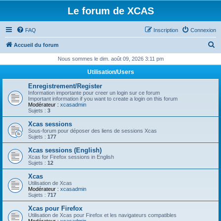
Le forum de XCAS
FAQ
Inscription
Connexion
R
Accueil du forum
e
Nous sommes le dim. août 09, 2026 3:11 pm
c
Utilisation/Users
h
Enregistrement/Register
e
Information importante pour creer un login sur ce forum
Important information if you want to create a login on this forum
r
Modérateur :
xcasadmin
Sujets :
3
c
Xcas sessions
h
Sous-forum pour déposer des liens de sessions Xcas
Sujets :
177
e
Xcas sessions (English)
r
Xcas for Firefox sessions in English
Sujets :
12
Xcas
Utilisation de Xcas
Modérateur :
xcasadmin
Sujets :
717
Xcas pour Firefox
Utilisation de Xcas pour Firefox et les navigateurs compatibles