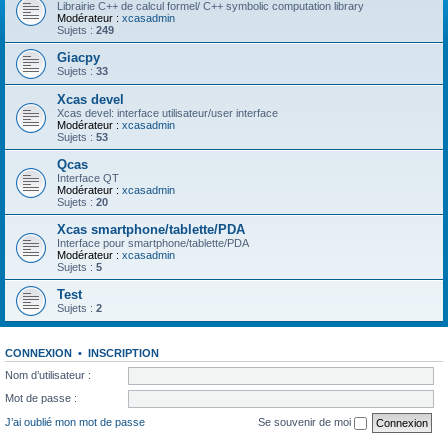
Librairie C++ de calcul formel/ C++ symbolic computation library
Modérateur :
xcasadmin
Sujets :
249
Giacpy
Sujets :
33
Xcas devel
Xcas devel: interface utilisateur/user interface
Modérateur :
xcasadmin
Sujets :
53
Qcas
Interface QT
Modérateur :
xcasadmin
Sujets :
20
Xcas smartphone/tablette/PDA
Interface pour smartphone/tablette/PDA
Modérateur :
xcasadmin
Sujets :
5
Test
Sujets :
2
CONNEXION
•
INSCRIPTION
Nom d’utilisateur :
Mot de passe :
J’ai oublié mon mot de passe
Se souvenir de moi