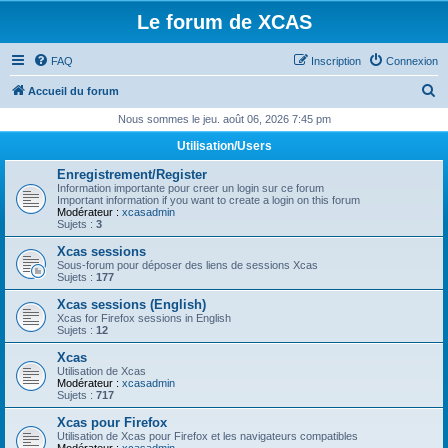
Le forum de XCAS
FAQ
Inscription
Connexion
R
Accueil du forum
e
Nous sommes le jeu. août 06, 2026 7:45 pm
c
Utilisation/Users
h
Enregistrement/Register
e
Information importante pour creer un login sur ce forum
Important information if you want to create a login on this forum
r
Modérateur :
xcasadmin
Sujets :
3
c
Xcas sessions
h
Sous-forum pour déposer des liens de sessions Xcas
Sujets :
177
e
Xcas sessions (English)
r
Xcas for Firefox sessions in English
Sujets :
12
Xcas
Utilisation de Xcas
Modérateur :
xcasadmin
Sujets :
717
Xcas pour Firefox
Utilisation de Xcas pour Firefox et les navigateurs compatibles