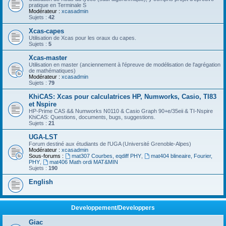
pratique en Terminale S
Modérateur :
xcasadmin
Sujets :
42
Xcas-capes
Utilisation de Xcas pour les oraux du capes.
Sujets :
5
Xcas-master
Utilisation en master (anciennement à l'épreuve de modélisation de l'agrégation
de mathématiques)
Modérateur :
xcasadmin
Sujets :
79
KhiCAS: Xcas pour calculatrices HP, Numworks, Casio, TI83
et Nspire
HP-Prime CAS && Numworks N0110 & Casio Graph 90+e/35eii & TI-Nspire
KhiCAS: Questions, documents, bugs, suggestions.
Sujets :
21
UGA-LST
Forum destiné aux étudiants de l'UGA (Université Grenoble-Alpes)
Modérateur :
xcasadmin
Sous-forums :
mat307 Courbes, eqdiff PHY
,
mat404 blineaire, Fourier,
PHY
,
mat406 Math ordi MAT&MIN
Sujets :
190
English
Developpement/Developpers
Giac