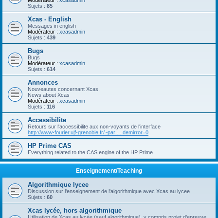
Modérateur :
xcasadmin
Sujets :
85
Xcas - English
Messages in english
Modérateur :
xcasadmin
Sujets :
439
Bugs
Bugs
Modérateur :
xcasadmin
Sujets :
614
Annonces
Nouveautes concernant Xcas.
News about Xcas
Modérateur :
xcasadmin
Sujets :
116
Accessibilite
Retours sur l'accessibilite aux non-voyants de l'interface
http://www-fourier.ujf-grenoble.fr/~par ... demirror=0
HP Prime CAS
Everything related to the CAS engine of the HP Prime
Enseignement/Teaching
Algorithmique lycee
Discussion sur l'enseignement de l'algorithmique avec Xcas au lycee
Sujets :
60
Xcas lycée, hors algorithmique
Utilisation de Xcas au lycée (sauf algorithmique), y compris projet d'epreuve