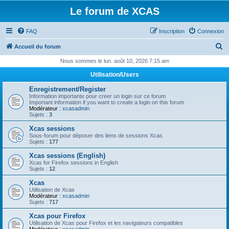
Le forum de XCAS
FAQ
Inscription
Connexion
R
Accueil du forum
e
Nous sommes le lun. août 10, 2026 7:15 am
c
Utilisation/Users
h
Enregistrement/Register
e
Information importante pour creer un login sur ce forum
Important information if you want to create a login on this forum
r
Modérateur :
xcasadmin
Sujets :
3
c
Xcas sessions
h
Sous-forum pour déposer des liens de sessions Xcas
Sujets :
177
e
Xcas sessions (English)
r
Xcas for Firefox sessions in English
Sujets :
12
Xcas
Utilisation de Xcas
Modérateur :
xcasadmin
Sujets :
717
Xcas pour Firefox
Utilisation de Xcas pour Firefox et les navigateurs compatibles