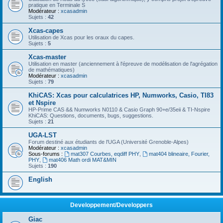
pratique en Terminale S
Modérateur :
xcasadmin
Sujets :
42
Xcas-capes
Utilisation de Xcas pour les oraux du capes.
Sujets :
5
Xcas-master
Utilisation en master (anciennement à l'épreuve de modélisation de l'agrégation
de mathématiques)
Modérateur :
xcasadmin
Sujets :
79
KhiCAS: Xcas pour calculatrices HP, Numworks, Casio, TI83
et Nspire
HP-Prime CAS && Numworks N0110 & Casio Graph 90+e/35eii & TI-Nspire
KhiCAS: Questions, documents, bugs, suggestions.
Sujets :
21
UGA-LST
Forum destiné aux étudiants de l'UGA (Université Grenoble-Alpes)
Modérateur :
xcasadmin
Sous-forums :
mat307 Courbes, eqdiff PHY
,
mat404 blineaire, Fourier,
PHY
,
mat406 Math ordi MAT&MIN
Sujets :
190
English
Developpement/Developpers
Giac