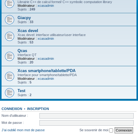
Librairie C++ de calcul formel/ C++ symbolic computation library
Modérateur :
xcasadmin
Sujets :
249
Giacpy
Sujets :
33
Xcas devel
Xcas devel: interface utilisateur/user interface
Modérateur :
xcasadmin
Sujets :
53
Qcas
Interface QT
Modérateur :
xcasadmin
Sujets :
20
Xcas smartphone/tablette/PDA
Interface pour smartphone/tablette/PDA
Modérateur :
xcasadmin
Sujets :
5
Test
Sujets :
2
CONNEXION
•
INSCRIPTION
Nom d’utilisateur :
Mot de passe :
J’ai oublié mon mot de passe
Se souvenir de moi