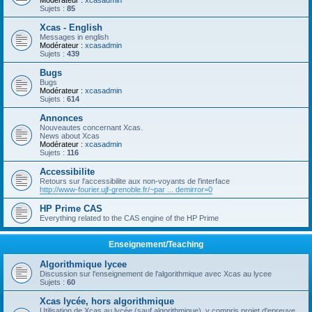
Modérateur :
xcasadmin
Sujets :
85
Xcas - English
Messages in english
Modérateur :
xcasadmin
Sujets :
439
Bugs
Bugs
Modérateur :
xcasadmin
Sujets :
614
Annonces
Nouveautes concernant Xcas.
News about Xcas
Modérateur :
xcasadmin
Sujets :
116
Accessibilite
Retours sur l'accessibilite aux non-voyants de l'interface
http://www-fourier.ujf-grenoble.fr/~par ... demirror=0
HP Prime CAS
Everything related to the CAS engine of the HP Prime
Enseignement/Teaching
Algorithmique lycee
Discussion sur l'enseignement de l'algorithmique avec Xcas au lycee
Sujets :
60
Xcas lycée, hors algorithmique
Utilisation de Xcas au lycée (sauf algorithmique), y compris projet d'epreuve