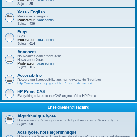
Modérateur :
xcasadmin
Sujets :
85
Xcas - English
Messages in english
Modérateur :
xcasadmin
Sujets :
439
Bugs
Bugs
Modérateur :
xcasadmin
Sujets :
614
Annonces
Nouveautes concernant Xcas.
News about Xcas
Modérateur :
xcasadmin
Sujets :
116
Accessibilite
Retours sur l'accessibilite aux non-voyants de l'interface
http://www-fourier.ujf-grenoble.fr/~par ... demirror=0
HP Prime CAS
Everything related to the CAS engine of the HP Prime
Enseignement/Teaching
Algorithmique lycee
Discussion sur l'enseignement de l'algorithmique avec Xcas au lycee
Sujets :
60
Xcas lycée, hors algorithmique
Utilisation de Xcas au lycée (sauf algorithmique), y compris projet d'epreuve