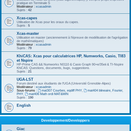
pratique en Terminale S
Modérateur :
xcasadmin
Sujets :
42
Xcas-capes
Utilisation de Xcas pour les oraux du capes.
Sujets :
5
Xcas-master
Utilisation en master (anciennement à l'épreuve de modélisation de l'agrégation
de mathématiques)
Modérateur :
xcasadmin
Sujets :
79
KhiCAS: Xcas pour calculatrices HP, Numworks, Casio, TI83
et Nspire
HP-Prime CAS && Numworks N0110 & Casio Graph 90+e/35eii & TI-Nspire
KhiCAS: Questions, documents, bugs, suggestions.
Sujets :
21
UGA-LST
Forum destiné aux étudiants de l'UGA (Université Grenoble-Alpes)
Modérateur :
xcasadmin
Sous-forums :
mat307 Courbes, eqdiff PHY
,
mat404 blineaire, Fourier,
PHY
,
mat406 Math ordi MAT&MIN
Sujets :
190
English
Developpement/Developpers
Giac