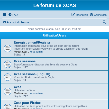
Le forum de XCAS
FAQ
Inscription
Connexion
R
Accueil du forum
e
Nous sommes le sam. août 08, 2026 4:13 pm
c
Utilisation/Users
h
Enregistrement/Register
e
Information importante pour creer un login sur ce forum
Important information if you want to create a login on this forum
r
Modérateur :
xcasadmin
Sujets :
3
c
Xcas sessions
h
Sous-forum pour déposer des liens de sessions Xcas
Sujets :
177
e
Xcas sessions (English)
r
Xcas for Firefox sessions in English
Sujets :
12
Xcas
Utilisation de Xcas
Modérateur :
xcasadmin
Sujets :
717
Xcas pour Firefox
Utilisation de Xcas pour Firefox et les navigateurs compatibles