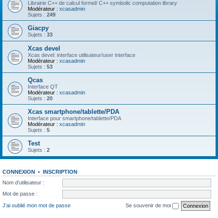
Librairie C++ de calcul formel/ C++ symbolic computation library
Modérateur :
xcasadmin
Sujets :
249
Giacpy
Sujets :
33
Xcas devel
Xcas devel: interface utilisateur/user interface
Modérateur :
xcasadmin
Sujets :
53
Qcas
Interface QT
Modérateur :
xcasadmin
Sujets :
20
Xcas smartphone/tablette/PDA
Interface pour smartphone/tablette/PDA
Modérateur :
xcasadmin
Sujets :
5
Test
Sujets :
2
CONNEXION
•
INSCRIPTION
Nom d’utilisateur :
Mot de passe :
J’ai oublié mon mot de passe
Se souvenir de moi