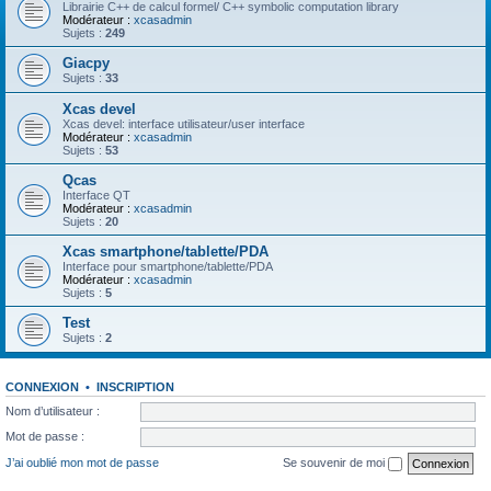
Librairie C++ de calcul formel/ C++ symbolic computation library
Modérateur :
xcasadmin
Sujets :
249
Giacpy
Sujets :
33
Xcas devel
Xcas devel: interface utilisateur/user interface
Modérateur :
xcasadmin
Sujets :
53
Qcas
Interface QT
Modérateur :
xcasadmin
Sujets :
20
Xcas smartphone/tablette/PDA
Interface pour smartphone/tablette/PDA
Modérateur :
xcasadmin
Sujets :
5
Test
Sujets :
2
CONNEXION
•
INSCRIPTION
Nom d’utilisateur :
Mot de passe :
J’ai oublié mon mot de passe
Se souvenir de moi