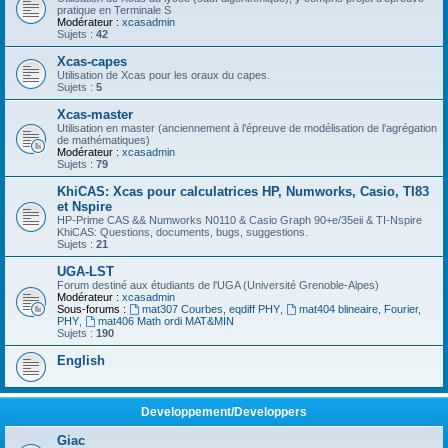
pratique en Terminale S
Modérateur :
xcasadmin
Sujets :
42
Xcas-capes
Utilisation de Xcas pour les oraux du capes.
Sujets :
5
Xcas-master
Utilisation en master (anciennement à l'épreuve de modélisation de l'agrégation
de mathématiques)
Modérateur :
xcasadmin
Sujets :
79
KhiCAS: Xcas pour calculatrices HP, Numworks, Casio, TI83
et Nspire
HP-Prime CAS && Numworks N0110 & Casio Graph 90+e/35eii & TI-Nspire
KhiCAS: Questions, documents, bugs, suggestions.
Sujets :
21
UGA-LST
Forum destiné aux étudiants de l'UGA (Université Grenoble-Alpes)
Modérateur :
xcasadmin
Sous-forums :
mat307 Courbes, eqdiff PHY
,
mat404 blineaire, Fourier,
PHY
,
mat406 Math ordi MAT&MIN
Sujets :
190
English
Developpement/Developpers
Giac