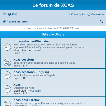
Le forum de XCAS
FAQ
Inscription
Connexion
R
Accueil du forum
e
Nous sommes le dim. août 09, 2026 7:38 am
c
Utilisation/Users
h
Enregistrement/Register
e
Information importante pour creer un login sur ce forum
Important information if you want to create a login on this forum
r
Modérateur :
xcasadmin
Sujets :
3
c
Xcas sessions
h
Sous-forum pour déposer des liens de sessions Xcas
Sujets :
177
e
Xcas sessions (English)
r
Xcas for Firefox sessions in English
Sujets :
12
Xcas
Utilisation de Xcas
Modérateur :
xcasadmin
Sujets :
717
Xcas pour Firefox
Utilisation de Xcas pour Firefox et les navigateurs compatibles