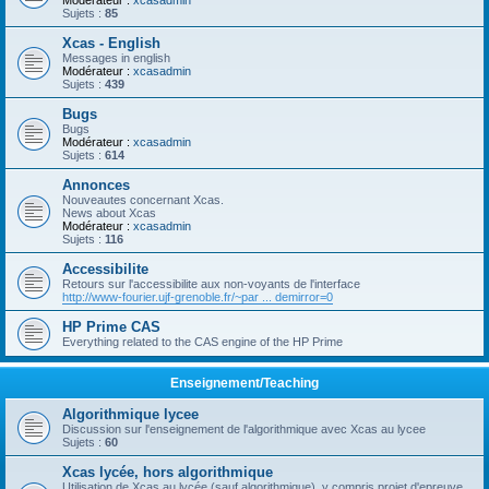
Modérateur :
xcasadmin
Sujets :
85
Xcas - English
Messages in english
Modérateur :
xcasadmin
Sujets :
439
Bugs
Bugs
Modérateur :
xcasadmin
Sujets :
614
Annonces
Nouveautes concernant Xcas.
News about Xcas
Modérateur :
xcasadmin
Sujets :
116
Accessibilite
Retours sur l'accessibilite aux non-voyants de l'interface
http://www-fourier.ujf-grenoble.fr/~par ... demirror=0
HP Prime CAS
Everything related to the CAS engine of the HP Prime
Enseignement/Teaching
Algorithmique lycee
Discussion sur l'enseignement de l'algorithmique avec Xcas au lycee
Sujets :
60
Xcas lycée, hors algorithmique
Utilisation de Xcas au lycée (sauf algorithmique), y compris projet d'epreuve