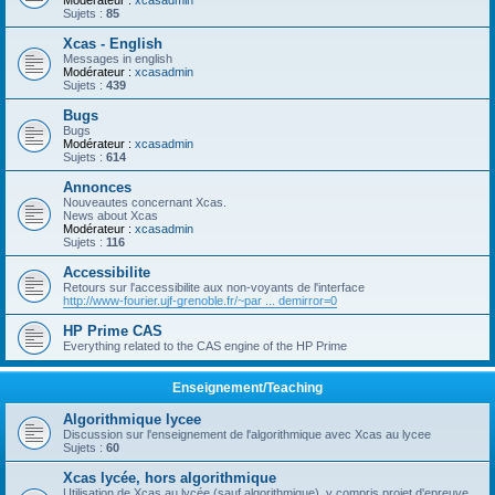
Modérateur :
xcasadmin
Sujets :
85
Xcas - English
Messages in english
Modérateur :
xcasadmin
Sujets :
439
Bugs
Bugs
Modérateur :
xcasadmin
Sujets :
614
Annonces
Nouveautes concernant Xcas.
News about Xcas
Modérateur :
xcasadmin
Sujets :
116
Accessibilite
Retours sur l'accessibilite aux non-voyants de l'interface
http://www-fourier.ujf-grenoble.fr/~par ... demirror=0
HP Prime CAS
Everything related to the CAS engine of the HP Prime
Enseignement/Teaching
Algorithmique lycee
Discussion sur l'enseignement de l'algorithmique avec Xcas au lycee
Sujets :
60
Xcas lycée, hors algorithmique
Utilisation de Xcas au lycée (sauf algorithmique), y compris projet d'epreuve