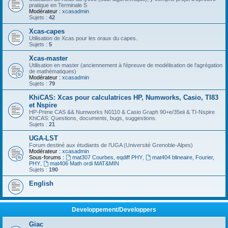
pratique en Terminale S
Modérateur :
xcasadmin
Sujets :
42
Xcas-capes
Utilisation de Xcas pour les oraux du capes.
Sujets :
5
Xcas-master
Utilisation en master (anciennement à l'épreuve de modélisation de l'agrégation
de mathématiques)
Modérateur :
xcasadmin
Sujets :
79
KhiCAS: Xcas pour calculatrices HP, Numworks, Casio, TI83
et Nspire
HP-Prime CAS && Numworks N0110 & Casio Graph 90+e/35eii & TI-Nspire
KhiCAS: Questions, documents, bugs, suggestions.
Sujets :
21
UGA-LST
Forum destiné aux étudiants de l'UGA (Université Grenoble-Alpes)
Modérateur :
xcasadmin
Sous-forums :
mat307 Courbes, eqdiff PHY
,
mat404 blineaire, Fourier,
PHY
,
mat406 Math ordi MAT&MIN
Sujets :
190
English
Developpement/Developpers
Giac