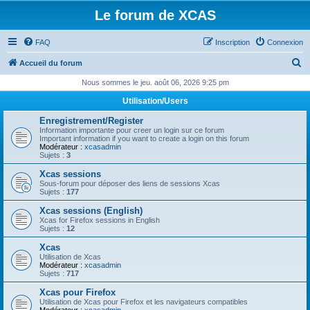
Le forum de XCAS
FAQ
Inscription
Connexion
R
Accueil du forum
e
Nous sommes le jeu. août 06, 2026 9:25 pm
c
Utilisation/Users
h
Enregistrement/Register
e
Information importante pour creer un login sur ce forum
Important information if you want to create a login on this forum
r
Modérateur :
xcasadmin
Sujets :
3
c
Xcas sessions
h
Sous-forum pour déposer des liens de sessions Xcas
Sujets :
177
e
Xcas sessions (English)
r
Xcas for Firefox sessions in English
Sujets :
12
Xcas
Utilisation de Xcas
Modérateur :
xcasadmin
Sujets :
717
Xcas pour Firefox
Utilisation de Xcas pour Firefox et les navigateurs compatibles