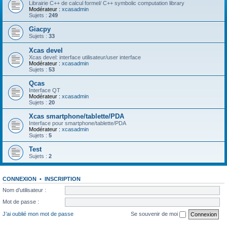
Librairie C++ de calcul formel/ C++ symbolic computation library
Modérateur :
xcasadmin
Sujets :
249
Giacpy
Sujets :
33
Xcas devel
Xcas devel: interface utilisateur/user interface
Modérateur :
xcasadmin
Sujets :
53
Qcas
Interface QT
Modérateur :
xcasadmin
Sujets :
20
Xcas smartphone/tablette/PDA
Interface pour smartphone/tablette/PDA
Modérateur :
xcasadmin
Sujets :
5
Test
Sujets :
2
CONNEXION
•
INSCRIPTION
Nom d’utilisateur :
Mot de passe :
J’ai oublié mon mot de passe
Se souvenir de moi