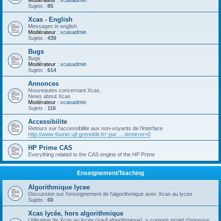
Modérateur :
xcasadmin
Sujets :
85
Xcas - English
Messages in english
Modérateur :
xcasadmin
Sujets :
439
Bugs
Bugs
Modérateur :
xcasadmin
Sujets :
614
Annonces
Nouveautes concernant Xcas.
News about Xcas
Modérateur :
xcasadmin
Sujets :
116
Accessibilite
Retours sur l'accessibilite aux non-voyants de l'interface
http://www-fourier.ujf-grenoble.fr/~par ... demirror=0
HP Prime CAS
Everything related to the CAS engine of the HP Prime
Enseignement/Teaching
Algorithmique lycee
Discussion sur l'enseignement de l'algorithmique avec Xcas au lycee
Sujets :
60
Xcas lycée, hors algorithmique
Utilisation de Xcas au lycée (sauf algorithmique), y compris projet d'epreuve