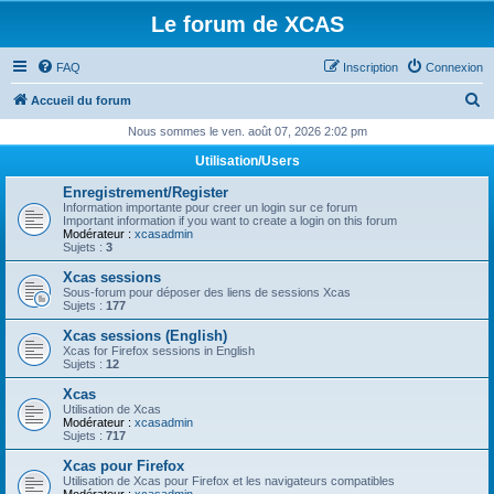
Le forum de XCAS
FAQ
Inscription
Connexion
R
Accueil du forum
e
Nous sommes le ven. août 07, 2026 2:02 pm
c
Utilisation/Users
h
Enregistrement/Register
e
Information importante pour creer un login sur ce forum
Important information if you want to create a login on this forum
r
Modérateur :
xcasadmin
Sujets :
3
c
Xcas sessions
h
Sous-forum pour déposer des liens de sessions Xcas
Sujets :
177
e
Xcas sessions (English)
r
Xcas for Firefox sessions in English
Sujets :
12
Xcas
Utilisation de Xcas
Modérateur :
xcasadmin
Sujets :
717
Xcas pour Firefox
Utilisation de Xcas pour Firefox et les navigateurs compatibles