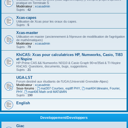
pratique en Terminale S
Modérateur :
xcasadmin
Sujets :
42
Xcas-capes
Utilisation de Xcas pour les oraux du capes.
Sujets :
5
Xcas-master
Utilisation en master (anciennement à l'épreuve de modélisation de l'agrégation
de mathématiques)
Modérateur :
xcasadmin
Sujets :
79
KhiCAS: Xcas pour calculatrices HP, Numworks, Casio, TI83
et Nspire
HP-Prime CAS && Numworks N0110 & Casio Graph 90+e/35eii & TI-Nspire
KhiCAS: Questions, documents, bugs, suggestions.
Sujets :
21
UGA-LST
Forum destiné aux étudiants de l'UGA (Université Grenoble-Alpes)
Modérateur :
xcasadmin
Sous-forums :
mat307 Courbes, eqdiff PHY
,
mat404 blineaire, Fourier,
PHY
,
mat406 Math ordi MAT&MIN
Sujets :
190
English
Developpement/Developpers
Giac