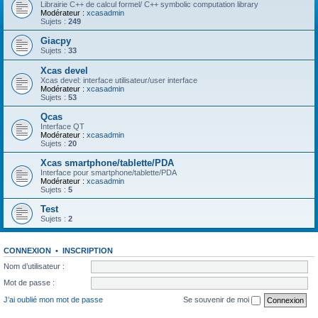
Librairie C++ de calcul formel/ C++ symbolic computation library
Modérateur :
xcasadmin
Sujets :
249
Giacpy
Sujets :
33
Xcas devel
Xcas devel: interface utilisateur/user interface
Modérateur :
xcasadmin
Sujets :
53
Qcas
Interface QT
Modérateur :
xcasadmin
Sujets :
20
Xcas smartphone/tablette/PDA
Interface pour smartphone/tablette/PDA
Modérateur :
xcasadmin
Sujets :
5
Test
Sujets :
2
CONNEXION
•
INSCRIPTION
Nom d’utilisateur :
Mot de passe :
J’ai oublié mon mot de passe
Se souvenir de moi