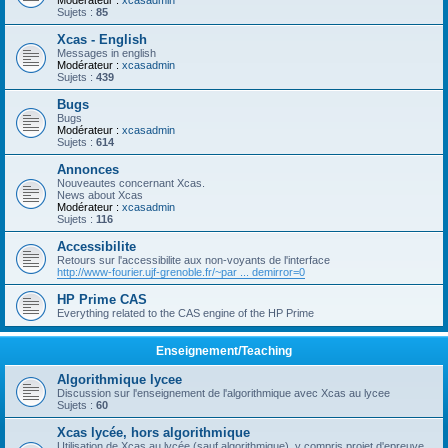
Modérateur :
xcasadmin
Sujets :
85
Xcas - English
Messages in english
Modérateur :
xcasadmin
Sujets :
439
Bugs
Bugs
Modérateur :
xcasadmin
Sujets :
614
Annonces
Nouveautes concernant Xcas.
News about Xcas
Modérateur :
xcasadmin
Sujets :
116
Accessibilite
Retours sur l'accessibilite aux non-voyants de l'interface
http://www-fourier.ujf-grenoble.fr/~par ... demirror=0
HP Prime CAS
Everything related to the CAS engine of the HP Prime
Enseignement/Teaching
Algorithmique lycee
Discussion sur l'enseignement de l'algorithmique avec Xcas au lycee
Sujets :
60
Xcas lycée, hors algorithmique
Utilisation de Xcas au lycée (sauf algorithmique), y compris projet d'epreuve