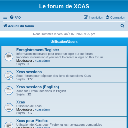
Le forum de XCAS
FAQ
Inscription
Connexion
R
Accueil du forum
e
Nous sommes le ven. août 07, 2026 9:25 pm
c
Utilisation/Users
h
Enregistrement/Register
e
Information importante pour creer un login sur ce forum
Important information if you want to create a login on this forum
r
Modérateur :
xcasadmin
Sujets :
3
c
Xcas sessions
h
Sous-forum pour déposer des liens de sessions Xcas
Sujets :
177
e
Xcas sessions (English)
r
Xcas for Firefox sessions in English
Sujets :
12
Xcas
Utilisation de Xcas
Modérateur :
xcasadmin
Sujets :
717
Xcas pour Firefox
Utilisation de Xcas pour Firefox et les navigateurs compatibles