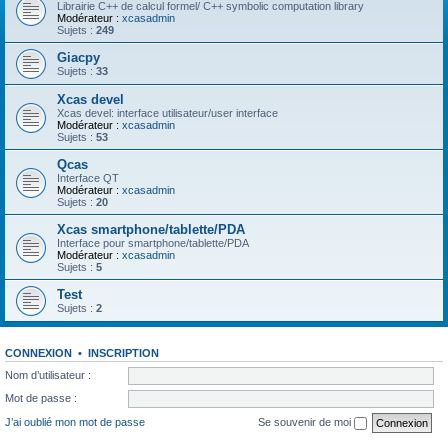
Librairie C++ de calcul formel/ C++ symbolic computation library
Modérateur :
xcasadmin
Sujets :
249
Giacpy
Sujets :
33
Xcas devel
Xcas devel: interface utilisateur/user interface
Modérateur :
xcasadmin
Sujets :
53
Qcas
Interface QT
Modérateur :
xcasadmin
Sujets :
20
Xcas smartphone/tablette/PDA
Interface pour smartphone/tablette/PDA
Modérateur :
xcasadmin
Sujets :
5
Test
Sujets :
2
CONNEXION
•
INSCRIPTION
Nom d’utilisateur :
Mot de passe :
J’ai oublié mon mot de passe
Se souvenir de moi