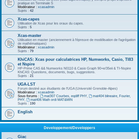
pratique en Terminale S
Modérateur :
xcasadmin
Sujets :
42
Xcas-capes
Utilisation de Xcas pour les oraux du capes.
Sujets :
5
Xcas-master
Utilisation en master (anciennement à l'épreuve de modélisation de l'agrégation
de mathématiques)
Modérateur :
xcasadmin
Sujets :
79
KhiCAS: Xcas pour calculatrices HP, Numworks, Casio, TI83
et Nspire
HP-Prime CAS && Numworks N0110 & Casio Graph 90+e/35eii & TI-Nspire
KhiCAS: Questions, documents, bugs, suggestions.
Sujets :
21
UGA-LST
Forum destiné aux étudiants de l'UGA (Université Grenoble-Alpes)
Modérateur :
xcasadmin
Sous-forums :
mat307 Courbes, eqdiff PHY
,
mat404 blineaire, Fourier,
PHY
,
mat406 Math ordi MAT&MIN
Sujets :
190
English
Developpement/Developpers
Giac