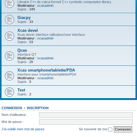
Librairie C++ de calcul formel/ C++ symbolic computation library
Modérateur :
xcasadmin
Sujets :
249
Giacpy
Sujets :
33
Xcas devel
Xcas devel: interface utilisateur/user interface
Modérateur :
xcasadmin
Sujets :
53
Qcas
Interface QT
Modérateur :
xcasadmin
Sujets :
20
Xcas smartphone/tablette/PDA
Interface pour smartphone/tablette/PDA
Modérateur :
xcasadmin
Sujets :
5
Test
Sujets :
2
CONNEXION
•
INSCRIPTION
Nom d’utilisateur :
Mot de passe :
J’ai oublié mon mot de passe
Se souvenir de moi