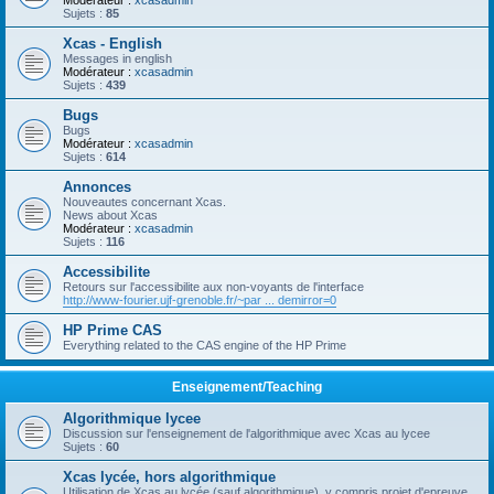
Modérateur :
xcasadmin
Sujets :
85
Xcas - English
Messages in english
Modérateur :
xcasadmin
Sujets :
439
Bugs
Bugs
Modérateur :
xcasadmin
Sujets :
614
Annonces
Nouveautes concernant Xcas.
News about Xcas
Modérateur :
xcasadmin
Sujets :
116
Accessibilite
Retours sur l'accessibilite aux non-voyants de l'interface
http://www-fourier.ujf-grenoble.fr/~par ... demirror=0
HP Prime CAS
Everything related to the CAS engine of the HP Prime
Enseignement/Teaching
Algorithmique lycee
Discussion sur l'enseignement de l'algorithmique avec Xcas au lycee
Sujets :
60
Xcas lycée, hors algorithmique
Utilisation de Xcas au lycée (sauf algorithmique), y compris projet d'epreuve