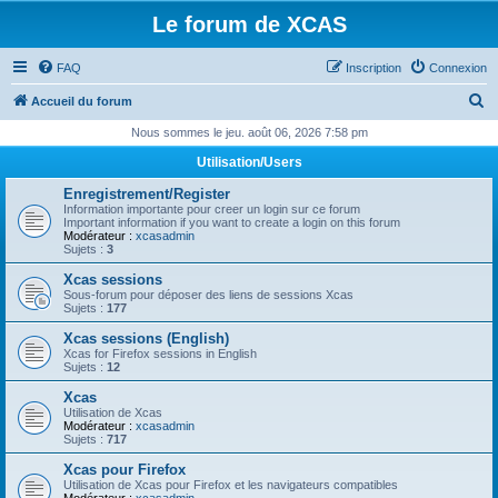
Le forum de XCAS
FAQ
Inscription
Connexion
R
Accueil du forum
e
Nous sommes le jeu. août 06, 2026 7:58 pm
c
Utilisation/Users
h
Enregistrement/Register
e
Information importante pour creer un login sur ce forum
Important information if you want to create a login on this forum
r
Modérateur :
xcasadmin
Sujets :
3
c
Xcas sessions
h
Sous-forum pour déposer des liens de sessions Xcas
Sujets :
177
e
Xcas sessions (English)
r
Xcas for Firefox sessions in English
Sujets :
12
Xcas
Utilisation de Xcas
Modérateur :
xcasadmin
Sujets :
717
Xcas pour Firefox
Utilisation de Xcas pour Firefox et les navigateurs compatibles