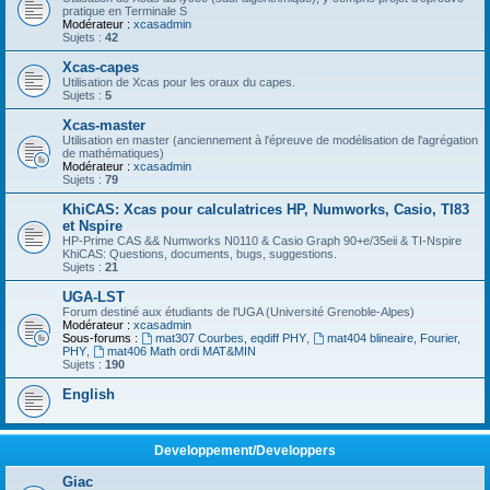
pratique en Terminale S
Modérateur :
xcasadmin
Sujets :
42
Xcas-capes
Utilisation de Xcas pour les oraux du capes.
Sujets :
5
Xcas-master
Utilisation en master (anciennement à l'épreuve de modélisation de l'agrégation
de mathématiques)
Modérateur :
xcasadmin
Sujets :
79
KhiCAS: Xcas pour calculatrices HP, Numworks, Casio, TI83
et Nspire
HP-Prime CAS && Numworks N0110 & Casio Graph 90+e/35eii & TI-Nspire
KhiCAS: Questions, documents, bugs, suggestions.
Sujets :
21
UGA-LST
Forum destiné aux étudiants de l'UGA (Université Grenoble-Alpes)
Modérateur :
xcasadmin
Sous-forums :
mat307 Courbes, eqdiff PHY
,
mat404 blineaire, Fourier,
PHY
,
mat406 Math ordi MAT&MIN
Sujets :
190
English
Developpement/Developpers
Giac