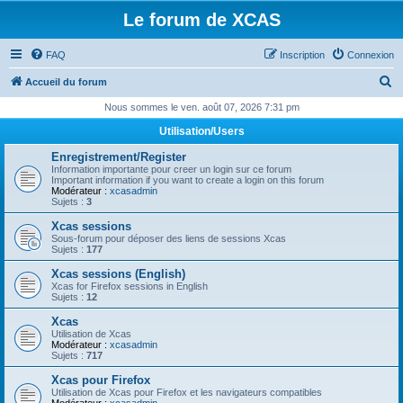
Le forum de XCAS
FAQ
Inscription
Connexion
R
Accueil du forum
e
Nous sommes le ven. août 07, 2026 7:31 pm
c
Utilisation/Users
h
Enregistrement/Register
e
Information importante pour creer un login sur ce forum
Important information if you want to create a login on this forum
r
Modérateur :
xcasadmin
Sujets :
3
c
Xcas sessions
h
Sous-forum pour déposer des liens de sessions Xcas
Sujets :
177
e
Xcas sessions (English)
r
Xcas for Firefox sessions in English
Sujets :
12
Xcas
Utilisation de Xcas
Modérateur :
xcasadmin
Sujets :
717
Xcas pour Firefox
Utilisation de Xcas pour Firefox et les navigateurs compatibles