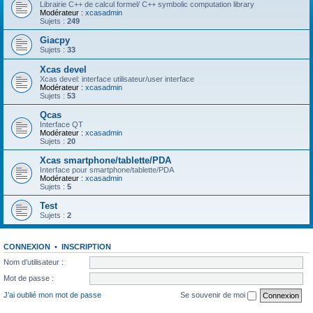
Librairie C++ de calcul formel/ C++ symbolic computation library
Modérateur :
xcasadmin
Sujets :
249
Giacpy
Sujets :
33
Xcas devel
Xcas devel: interface utilisateur/user interface
Modérateur :
xcasadmin
Sujets :
53
Qcas
Interface QT
Modérateur :
xcasadmin
Sujets :
20
Xcas smartphone/tablette/PDA
Interface pour smartphone/tablette/PDA
Modérateur :
xcasadmin
Sujets :
5
Test
Sujets :
2
CONNEXION
•
INSCRIPTION
Nom d’utilisateur :
Mot de passe :
J’ai oublié mon mot de passe
Se souvenir de moi