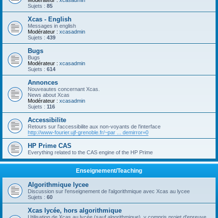
Modérateur :
xcasadmin
Sujets :
85
Xcas - English
Messages in english
Modérateur :
xcasadmin
Sujets :
439
Bugs
Bugs
Modérateur :
xcasadmin
Sujets :
614
Annonces
Nouveautes concernant Xcas.
News about Xcas
Modérateur :
xcasadmin
Sujets :
116
Accessibilite
Retours sur l'accessibilite aux non-voyants de l'interface
http://www-fourier.ujf-grenoble.fr/~par ... demirror=0
HP Prime CAS
Everything related to the CAS engine of the HP Prime
Enseignement/Teaching
Algorithmique lycee
Discussion sur l'enseignement de l'algorithmique avec Xcas au lycee
Sujets :
60
Xcas lycée, hors algorithmique
Utilisation de Xcas au lycée (sauf algorithmique), y compris projet d'epreuve