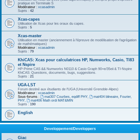
pratique en Terminale S
Modérateur :
xcasadmin
Sujets :
42
Xcas-capes
Utilisation de Xcas pour les oraux du capes.
Sujets :
5
Xcas-master
Utilisation en master (anciennement à l'épreuve de modélisation de l'agrégation
de mathématiques)
Modérateur :
xcasadmin
Sujets :
79
KhiCAS: Xcas pour calculatrices HP, Numworks, Casio, TI83
et Nspire
HP-Prime CAS && Numworks N0110 & Casio Graph 90+e/35eii & TI-Nspire
KhiCAS: Questions, documents, bugs, suggestions.
Sujets :
21
UGA-LST
Forum destiné aux étudiants de l'UGA (Université Grenoble-Alpes)
Modérateur :
xcasadmin
Sous-forums :
mat307 Courbes, eqdiff PHY
,
mat404 blineaire, Fourier,
PHY
,
mat406 Math ordi MAT&MIN
Sujets :
190
English
Developpement/Developpers
Giac