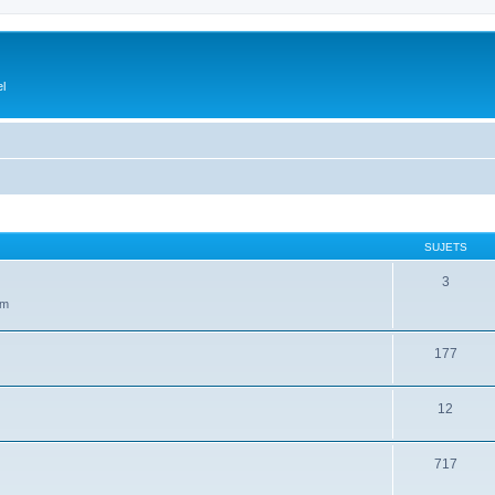
el
SUJETS
3
um
177
12
717