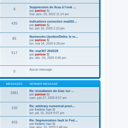
a
t
n
g
e
s
Suppression de Xcas à l'oral …
e
r
8
u
C
par
parisse
l
l
o
mar. janv. 25, 2022 11:14 am
e
t
n
d
e
s
indications correction mai202…
e
r
435
u
C
par
parisse
r
l
l
o
lun. juin 16, 2025 2:10 pm
n
e
t
n
i
d
e
s
e
e
Numworks Upsilon/Delta: le re…
r
85
u
r
r
C
par
parisse
l
l
m
n
o
lun. mai 18, 2026 6:28 pm
e
t
e
i
n
d
e
s
e
s
Re: mat307 2025/26
e
r
517
s
r
u
C
par
parisse
r
l
a
m
l
o
jeu. déc. 04, 2025 4:56 pm
n
e
g
e
t
n
i
d
e
s
e
s
e
e
s
r
u
r
r
Aucun message
a
l
0
l
m
n
g
e
t
e
i
e
d
e
s
e
e
r
s
r
MESSAGES
DERNIER MESSAGE
r
l
a
m
n
e
g
e
Re: Installation de Giac sur …
i
d
1881
e
s
C
par
parisse
e
e
s
o
sam. juin 27, 2026 8:57 am
r
r
a
n
m
n
g
s
e
i
Re: arbitrary numerical preci…
e
150
u
s
e
C
par
frederic han
l
s
r
o
lun. juil. 15, 2024 9:07 pm
t
a
m
n
e
g
e
s
Re: Segmentation fault in Fed…
r
403
e
s
u
C
par
frederic han
l
s
l
o
mar. janv. 10, 2023 2:48 pm