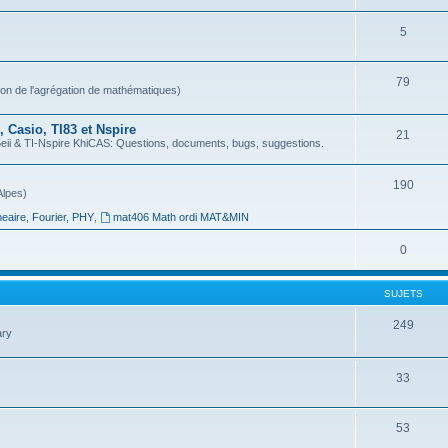
5
79
ion de l'agrégation de mathématiques)
 Casio, TI83 et Nspire
21
 & TI-Nspire KhiCAS: Questions, documents, bugs, suggestions.
190
Alpes)
neaire, Fourier, PHY
,
mat406 Math ordi MAT&MIN
0
SUJETS
249
ary
33
53