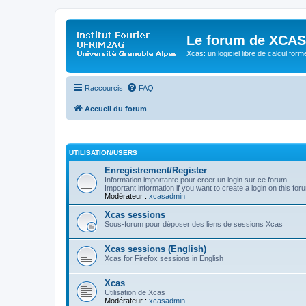
Le forum de XCAS
Xcas: un logiciel libre de calcul form
Raccourcis
FAQ
Accueil du forum
UTILISATION/USERS
Enregistrement/Register
Information importante pour creer un login sur ce forum
Important information if you want to create a login on this for
Modérateur :
xcasadmin
Xcas sessions
Sous-forum pour déposer des liens de sessions Xcas
Xcas sessions (English)
Xcas for Firefox sessions in English
Xcas
Utilisation de Xcas
Modérateur :
xcasadmin