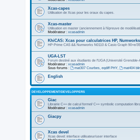
Xcas-capes
Utilisation de Xcas pour les oraux du capes.
Xcas-master
Utilisation en master (anciennement à l'épreuve de modélisat
Modérateur :
xcasadmin
KhiCAS: Xcas pour calculatrices HP, Numworks,
HP-Prime CAS && Numworks N0110 & Casio Graph 90+e/35eii
UGA-LST
Forum destiné aux étudiants de l'UGA (Université Grenoble-
Modérateur :
xcasadmin
Sous-forums :
mat307 Courbes, eqdiff PHY
,
mat404 bli
English
DEVELOPPEMENT/DEVELOPPERS
Giac
Librairie C++ de calcul formel/ C++ symbolic computation libr
Modérateur :
xcasadmin
Giacpy
Xcas devel
Xcas devel: interface utilisateur/user interface