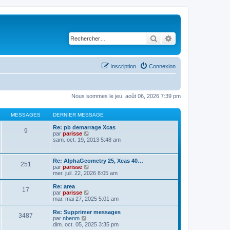
Rechercher
Recherche avancé
Inscription
Connexion
Nous sommes le jeu. août 06, 2026 7:39 pm
MESSAGES
DERNIER MESSAGE
Re: pb demarrage Xcas
9
C
par
parisse
o
sam. oct. 19, 2013 5:48 am
n
s
u
Re: AlphaGeometry 25, Xcas 40…
251
l
C
par
parisse
t
o
mer. juil. 22, 2026 8:05 am
e
n
r
s
Re: area
l
17
u
C
par
parisse
e
l
o
mar. mai 27, 2025 5:01 am
d
t
n
e
e
s
Re: Supprimer messages
r
3487
r
u
C
par
nbenm
n
l
l
o
dim. oct. 05, 2025 3:35 pm
i
e
t