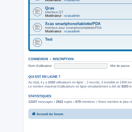
Modérateur :
xcasadmin
Qcas
Interface QT
Modérateur :
xcasadmin
Xcas smartphone/tablette/PDA
Interface pour smartphone/tablette/PDA
Modérateur :
xcasadmin
Test
CONNEXION
•
INSCRIPTION
Nom d’utilisateur :
Mot de passe :
QUI EST EN LIGNE ?
Au total, il y a
1410
utilisateurs en ligne :: 2 inscrits, 0 invisible et 1408 
Le nombre maximal d’utilisateurs en ligne simultanément a été de
9293
le
STATISTIQUES
13107
messages •
2922
sujets •
679
membres • Notre membre le plus r
Accueil du forum