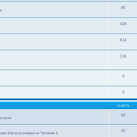
85
es
439
614
116
0
0
SUJETS
60
au lycee
42
projet d'epreuve pratique en Terminale S