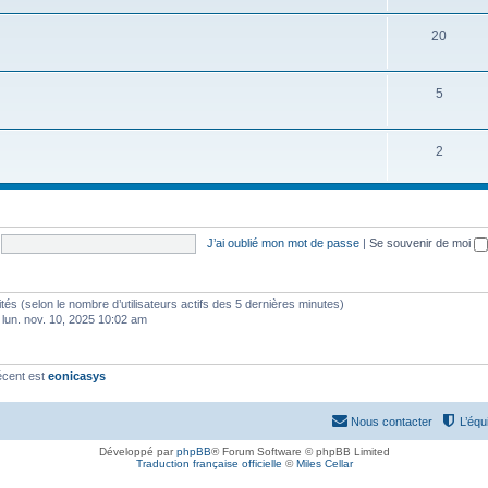
20
5
2
J’ai oublié mon mot de passe
|
Se souvenir de moi
invités (selon le nombre d’utilisateurs actifs des 5 dernières minutes)
 lun. nov. 10, 2025 10:02 am
écent est
eonicasys
Nous contacter
L’équ
Développé par
phpBB
® Forum Software © phpBB Limited
Traduction française officielle
©
Miles Cellar