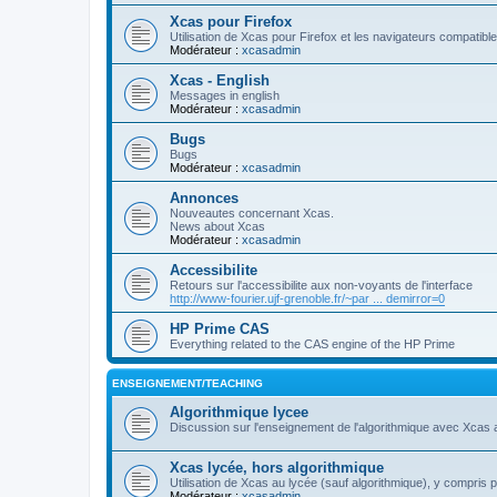
Xcas pour Firefox
Utilisation de Xcas pour Firefox et les navigateurs compatibl
Modérateur :
xcasadmin
Xcas - English
Messages in english
Modérateur :
xcasadmin
Bugs
Bugs
Modérateur :
xcasadmin
Annonces
Nouveautes concernant Xcas.
News about Xcas
Modérateur :
xcasadmin
Accessibilite
Retours sur l'accessibilite aux non-voyants de l'interface
http://www-fourier.ujf-grenoble.fr/~par ... demirror=0
HP Prime CAS
Everything related to the CAS engine of the HP Prime
ENSEIGNEMENT/TEACHING
Algorithmique lycee
Discussion sur l'enseignement de l'algorithmique avec Xcas 
Xcas lycée, hors algorithmique
Utilisation de Xcas au lycée (sauf algorithmique), y compris 
Modérateur :
xcasadmin