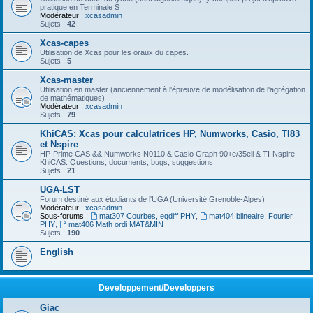
pratique en Terminale S
Modérateur :
xcasadmin
Sujets :
42
Xcas-capes
Utilisation de Xcas pour les oraux du capes.
Sujets :
5
Xcas-master
Utilisation en master (anciennement à l'épreuve de modélisation de l'agrégation
de mathématiques)
Modérateur :
xcasadmin
Sujets :
79
KhiCAS: Xcas pour calculatrices HP, Numworks, Casio, TI83
et Nspire
HP-Prime CAS && Numworks N0110 & Casio Graph 90+e/35eii & TI-Nspire
KhiCAS: Questions, documents, bugs, suggestions.
Sujets :
21
UGA-LST
Forum destiné aux étudiants de l'UGA (Université Grenoble-Alpes)
Modérateur :
xcasadmin
Sous-forums :
mat307 Courbes, eqdiff PHY
,
mat404 blineaire, Fourier,
PHY
,
mat406 Math ordi MAT&MIN
Sujets :
190
English
Developpement/Developpers
Giac