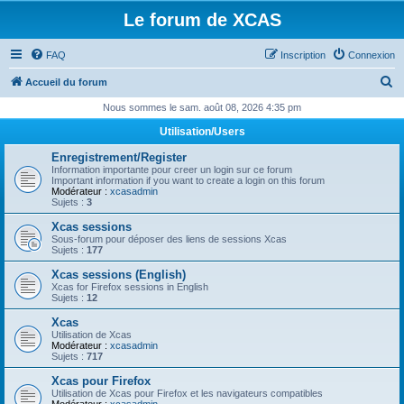
Le forum de XCAS
FAQ
Inscription
Connexion
R
Accueil du forum
e
Nous sommes le sam. août 08, 2026 4:35 pm
c
Utilisation/Users
h
Enregistrement/Register
e
Information importante pour creer un login sur ce forum
Important information if you want to create a login on this forum
r
Modérateur :
xcasadmin
Sujets :
3
c
Xcas sessions
h
Sous-forum pour déposer des liens de sessions Xcas
Sujets :
177
e
Xcas sessions (English)
r
Xcas for Firefox sessions in English
Sujets :
12
Xcas
Utilisation de Xcas
Modérateur :
xcasadmin
Sujets :
717
Xcas pour Firefox
Utilisation de Xcas pour Firefox et les navigateurs compatibles