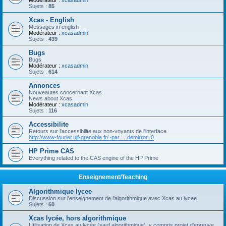
Modérateur :
xcasadmin
Sujets :
85
Xcas - English
Messages in english
Modérateur :
xcasadmin
Sujets :
439
Bugs
Bugs
Modérateur :
xcasadmin
Sujets :
614
Annonces
Nouveautes concernant Xcas.
News about Xcas
Modérateur :
xcasadmin
Sujets :
116
Accessibilite
Retours sur l'accessibilite aux non-voyants de l'interface
http://www-fourier.ujf-grenoble.fr/~par ... demirror=0
HP Prime CAS
Everything related to the CAS engine of the HP Prime
Enseignement/Teaching
Algorithmique lycee
Discussion sur l'enseignement de l'algorithmique avec Xcas au lycee
Sujets :
60
Xcas lycée, hors algorithmique
Utilisation de Xcas au lycée (sauf algorithmique), y compris projet d'epreuve