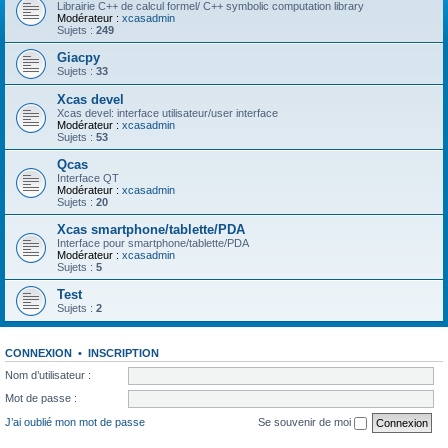
Librairie C++ de calcul formel/ C++ symbolic computation library
Modérateur :
xcasadmin
Sujets :
249
Giacpy
Sujets :
33
Xcas devel
Xcas devel: interface utilisateur/user interface
Modérateur :
xcasadmin
Sujets :
53
Qcas
Interface QT
Modérateur :
xcasadmin
Sujets :
20
Xcas smartphone/tablette/PDA
Interface pour smartphone/tablette/PDA
Modérateur :
xcasadmin
Sujets :
5
Test
Sujets :
2
CONNEXION
•
INSCRIPTION
Nom d’utilisateur :
Mot de passe :
J’ai oublié mon mot de passe
Se souvenir de moi