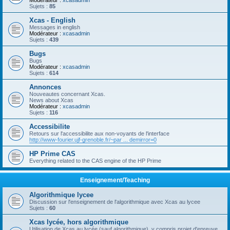
Modérateur :
xcasadmin
Sujets :
85
Xcas - English
Messages in english
Modérateur :
xcasadmin
Sujets :
439
Bugs
Bugs
Modérateur :
xcasadmin
Sujets :
614
Annonces
Nouveautes concernant Xcas.
News about Xcas
Modérateur :
xcasadmin
Sujets :
116
Accessibilite
Retours sur l'accessibilite aux non-voyants de l'interface
http://www-fourier.ujf-grenoble.fr/~par ... demirror=0
HP Prime CAS
Everything related to the CAS engine of the HP Prime
Enseignement/Teaching
Algorithmique lycee
Discussion sur l'enseignement de l'algorithmique avec Xcas au lycee
Sujets :
60
Xcas lycée, hors algorithmique
Utilisation de Xcas au lycée (sauf algorithmique), y compris projet d'epreuve