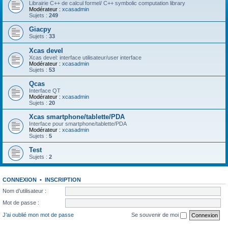
Librairie C++ de calcul formel/ C++ symbolic computation library
Modérateur :
xcasadmin
Sujets :
249
Giacpy
Sujets :
33
Xcas devel
Xcas devel: interface utilisateur/user interface
Modérateur :
xcasadmin
Sujets :
53
Qcas
Interface QT
Modérateur :
xcasadmin
Sujets :
20
Xcas smartphone/tablette/PDA
Interface pour smartphone/tablette/PDA
Modérateur :
xcasadmin
Sujets :
5
Test
Sujets :
2
CONNEXION
•
INSCRIPTION
Nom d’utilisateur :
Mot de passe :
J’ai oublié mon mot de passe
Se souvenir de moi