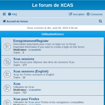
Le forum de XCAS
FAQ
Inscription
Connexion
R
Accueil du forum
e
Nous sommes le dim. août 09, 2026 9:46 am
c
Utilisation/Users
h
Enregistrement/Register
e
Information importante pour creer un login sur ce forum
Important information if you want to create a login on this forum
r
Modérateur :
xcasadmin
Sujets :
3
c
Xcas sessions
h
Sous-forum pour déposer des liens de sessions Xcas
Sujets :
177
e
Xcas sessions (English)
r
Xcas for Firefox sessions in English
Sujets :
12
Xcas
Utilisation de Xcas
Modérateur :
xcasadmin
Sujets :
717
Xcas pour Firefox
Utilisation de Xcas pour Firefox et les navigateurs compatibles