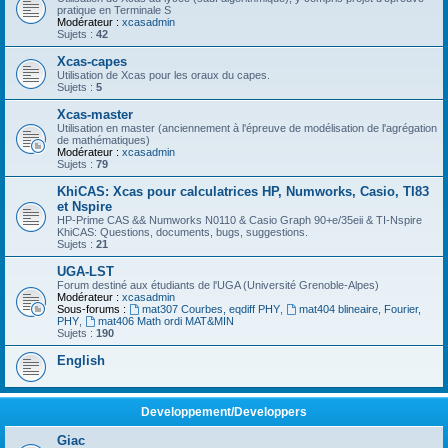
pratique en Terminale S
Modérateur :
xcasadmin
Sujets :
42
Xcas-capes
Utilisation de Xcas pour les oraux du capes.
Sujets :
5
Xcas-master
Utilisation en master (anciennement à l'épreuve de modélisation de l'agrégation
de mathématiques)
Modérateur :
xcasadmin
Sujets :
79
KhiCAS: Xcas pour calculatrices HP, Numworks, Casio, TI83
et Nspire
HP-Prime CAS && Numworks N0110 & Casio Graph 90+e/35eii & TI-Nspire
KhiCAS: Questions, documents, bugs, suggestions.
Sujets :
21
UGA-LST
Forum destiné aux étudiants de l'UGA (Université Grenoble-Alpes)
Modérateur :
xcasadmin
Sous-forums :
mat307 Courbes, eqdiff PHY
,
mat404 blineaire, Fourier,
PHY
,
mat406 Math ordi MAT&MIN
Sujets :
190
English
Developpement/Developpers
Giac