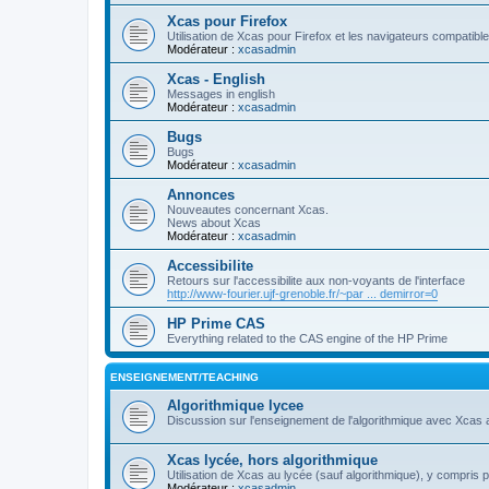
Xcas pour Firefox
Utilisation de Xcas pour Firefox et les navigateurs compatibl
Modérateur :
xcasadmin
Xcas - English
Messages in english
Modérateur :
xcasadmin
Bugs
Bugs
Modérateur :
xcasadmin
Annonces
Nouveautes concernant Xcas.
News about Xcas
Modérateur :
xcasadmin
Accessibilite
Retours sur l'accessibilite aux non-voyants de l'interface
http://www-fourier.ujf-grenoble.fr/~par ... demirror=0
HP Prime CAS
Everything related to the CAS engine of the HP Prime
ENSEIGNEMENT/TEACHING
Algorithmique lycee
Discussion sur l'enseignement de l'algorithmique avec Xcas 
Xcas lycée, hors algorithmique
Utilisation de Xcas au lycée (sauf algorithmique), y compris 
Modérateur :
xcasadmin