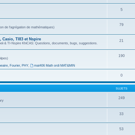
5
79
ion de l'agrégation de mathématiques)
 Casio, TI83 et Nspire
21
 & TI-Nspire KhiCAS: Questions, documents, bugs, suggestions.
190
Alpes)
neaire, Fourier, PHY
,
mat406 Math ordi MAT&MIN
0
SUJETS
249
ary
33
53