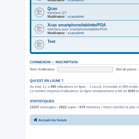
Modérateur :
xcasadmin
Qcas
Interface QT
Modérateur :
xcasadmin
Xcas smartphone/tablette/PDA
Interface pour smartphone/tablette/PDA
Modérateur :
xcasadmin
Test
CONNEXION
•
INSCRIPTION
Nom d’utilisateur :
Mot de passe :
QUI EST EN LIGNE ?
Au total, il y a
990
utilisateurs en ligne :: 1 inscrit, 0 invisible et 989 invi
Le nombre maximal d’utilisateurs en ligne simultanément a été de
9293
le
STATISTIQUES
13107
messages •
2922
sujets •
679
membres • Notre membre le plus r
Accueil du forum