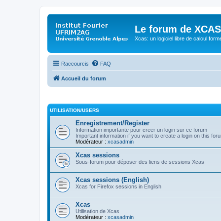
Le forum de XCAS
Xcas: un logiciel libre de calcul form
Raccourcis
FAQ
Accueil du forum
UTILISATION/USERS
Enregistrement/Register
Information importante pour creer un login sur ce forum
Important information if you want to create a login on this for
Modérateur :
xcasadmin
Xcas sessions
Sous-forum pour déposer des liens de sessions Xcas
Xcas sessions (English)
Xcas for Firefox sessions in English
Xcas
Utilisation de Xcas
Modérateur :
xcasadmin