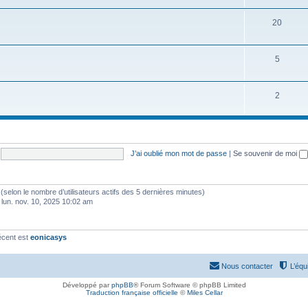
20
5
2
J’ai oublié mon mot de passe
|
Se souvenir de moi
tés (selon le nombre d’utilisateurs actifs des 5 dernières minutes)
 lun. nov. 10, 2025 10:02 am
écent est
eonicasys
Nous contacter
L’équ
Développé par
phpBB
® Forum Software © phpBB Limited
Traduction française officielle
©
Miles Cellar