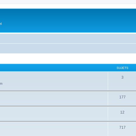
el
SUJETS
3
um
177
12
717