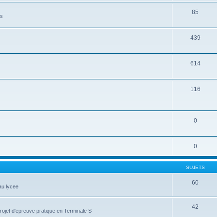
85
es
439
614
116
0
0
SUJETS
60
au lycee
42
projet d'epreuve pratique en Terminale S