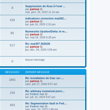
a
t
n
g
e
s
Suppression de Xcas à l'oral …
e
r
8
u
C
par
parisse
l
l
o
mar. janv. 25, 2022 11:14 am
e
t
n
d
e
s
indications correction mai202…
e
r
435
u
C
par
parisse
r
l
l
o
lun. juin 16, 2025 2:10 pm
n
e
t
n
i
d
e
s
e
e
Numworks Upsilon/Delta: le re…
r
85
u
r
r
C
par
parisse
l
l
m
n
o
lun. mai 18, 2026 6:28 pm
e
t
e
i
n
d
e
s
e
s
Re: mat307 2025/26
e
r
517
s
r
u
C
par
parisse
r
l
a
m
l
o
jeu. déc. 04, 2025 4:56 pm
n
e
g
e
t
n
i
d
e
s
e
s
e
e
s
r
u
r
r
Aucun message
a
l
0
l
m
n
g
e
t
e
i
e
d
e
s
e
e
r
s
r
MESSAGES
DERNIER MESSAGE
r
l
a
m
n
e
g
e
Re: Installation de Giac sur …
i
d
1881
e
s
C
par
parisse
e
e
s
o
sam. juin 27, 2026 8:57 am
r
r
a
n
m
n
g
s
e
i
Re: arbitrary numerical preci…
e
150
u
s
e
C
par
frederic han
l
s
r
o
lun. juil. 15, 2024 9:07 pm
t
a
m
n
e
g
e
s
Re: Segmentation fault in Fed…
r
403
e
s
u
C
par
frederic han
l
s
l
o
mar. janv. 10, 2023 2:48 pm