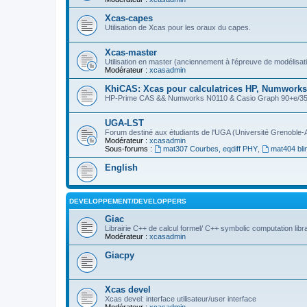
Xcas-capes
Utilisation de Xcas pour les oraux du capes.
Xcas-master
Utilisation en master (anciennement à l'épreuve de modélisat
Modérateur :
xcasadmin
KhiCAS: Xcas pour calculatrices HP, Numworks,
HP-Prime CAS && Numworks N0110 & Casio Graph 90+e/35eii
UGA-LST
Forum destiné aux étudiants de l'UGA (Université Grenoble-
Modérateur :
xcasadmin
Sous-forums :
mat307 Courbes, eqdiff PHY
,
mat404 bli
English
DEVELOPPEMENT/DEVELOPPERS
Giac
Librairie C++ de calcul formel/ C++ symbolic computation libr
Modérateur :
xcasadmin
Giacpy
Xcas devel
Xcas devel: interface utilisateur/user interface