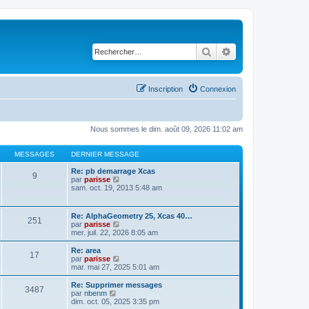
Rechercher
Recherche avancé
Inscription
Connexion
Nous sommes le dim. août 09, 2026 11:02 am
MESSAGES
DERNIER MESSAGE
Re: pb demarrage Xcas
9
C
par
parisse
o
sam. oct. 19, 2013 5:48 am
n
s
u
Re: AlphaGeometry 25, Xcas 40…
251
l
C
par
parisse
t
o
mer. juil. 22, 2026 8:05 am
e
n
r
s
Re: area
l
17
u
C
par
parisse
e
l
o
mar. mai 27, 2025 5:01 am
d
t
n
e
e
s
Re: Supprimer messages
r
3487
r
u
C
par
nbenm
n
l
l
o
dim. oct. 05, 2025 3:35 pm
i
e
t