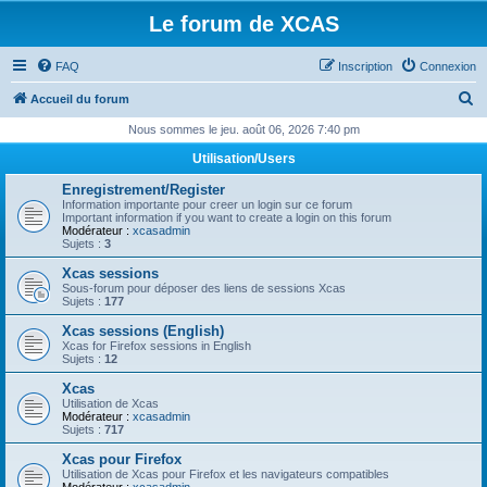
Le forum de XCAS
FAQ
Inscription
Connexion
R
Accueil du forum
e
Nous sommes le jeu. août 06, 2026 7:40 pm
c
Utilisation/Users
h
Enregistrement/Register
e
Information importante pour creer un login sur ce forum
Important information if you want to create a login on this forum
r
Modérateur :
xcasadmin
Sujets :
3
c
Xcas sessions
h
Sous-forum pour déposer des liens de sessions Xcas
Sujets :
177
e
Xcas sessions (English)
r
Xcas for Firefox sessions in English
Sujets :
12
Xcas
Utilisation de Xcas
Modérateur :
xcasadmin
Sujets :
717
Xcas pour Firefox
Utilisation de Xcas pour Firefox et les navigateurs compatibles