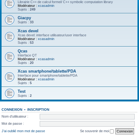
Librairie C++ de calcul formel/ C++ symbolic computation library
Modérateur :
xcasadmin
Sujets :
249
Giacpy
Sujets :
33
Xcas devel
Xcas devel: interface utilisateur/user interface
Modérateur :
xcasadmin
Sujets :
53
Qcas
Interface QT
Modérateur :
xcasadmin
Sujets :
20
Xcas smartphone/tablette/PDA
Interface pour smartphone/tablette/PDA
Modérateur :
xcasadmin
Sujets :
5
Test
Sujets :
2
CONNEXION
•
INSCRIPTION
Nom d’utilisateur :
Mot de passe :
J’ai oublié mon mot de passe
Se souvenir de moi