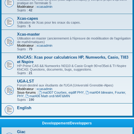
pratique en Terminale S
Modérateur :
xcasadmin
Sujets :
42
Xcas-capes
Utilisation de Xcas pour les oraux du capes.
Sujets :
5
Xcas-master
Utilisation en master (anciennement à l'épreuve de modélisation de l'agrégation
de mathématiques)
Modérateur :
xcasadmin
Sujets :
79
KhiCAS: Xcas pour calculatrices HP, Numworks, Casio, TI83
et Nspire
HP-Prime CAS && Numworks N0110 & Casio Graph 90+e/35eii & TI-Nspire
KhiCAS: Questions, documents, bugs, suggestions.
Sujets :
21
UGA-LST
Forum destiné aux étudiants de l'UGA (Université Grenoble-Alpes)
Modérateur :
xcasadmin
Sous-forums :
mat307 Courbes, eqdiff PHY
,
mat404 blineaire, Fourier,
PHY
,
mat406 Math ordi MAT&MIN
Sujets :
190
English
Developpement/Developpers
Giac