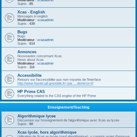
Modérateur :
xcasadmin
Sujets :
85
Xcas - English
Messages in english
Modérateur :
xcasadmin
Sujets :
439
Bugs
Bugs
Modérateur :
xcasadmin
Sujets :
614
Annonces
Nouveautes concernant Xcas.
News about Xcas
Modérateur :
xcasadmin
Sujets :
116
Accessibilite
Retours sur l'accessibilite aux non-voyants de l'interface
http://www-fourier.ujf-grenoble.fr/~par ... demirror=0
HP Prime CAS
Everything related to the CAS engine of the HP Prime
Enseignement/Teaching
Algorithmique lycee
Discussion sur l'enseignement de l'algorithmique avec Xcas au lycee
Sujets :
60
Xcas lycée, hors algorithmique
Utilisation de Xcas au lycée (sauf algorithmique), y compris projet d'epreuve