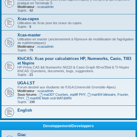
pratique en Terminale S
Modérateur :
xcasadmin
Sujets :
42
Xcas-capes
Utilisation de Xcas pour les oraux du capes.
Sujets :
5
Xcas-master
Utilisation en master (anciennement à l'épreuve de modélisation de l'agrégation
de mathématiques)
Modérateur :
xcasadmin
Sujets :
79
KhiCAS: Xcas pour calculatrices HP, Numworks, Casio, TI83
et Nspire
HP-Prime CAS && Numworks N0110 & Casio Graph 90+e/35eii & TI-Nspire
KhiCAS: Questions, documents, bugs, suggestions.
Sujets :
21
UGA-LST
Forum destiné aux étudiants de l'UGA (Université Grenoble-Alpes)
Modérateur :
xcasadmin
Sous-forums :
mat307 Courbes, eqdiff PHY
,
mat404 blineaire, Fourier,
PHY
,
mat406 Math ordi MAT&MIN
Sujets :
190
English
Developpement/Developpers
Giac