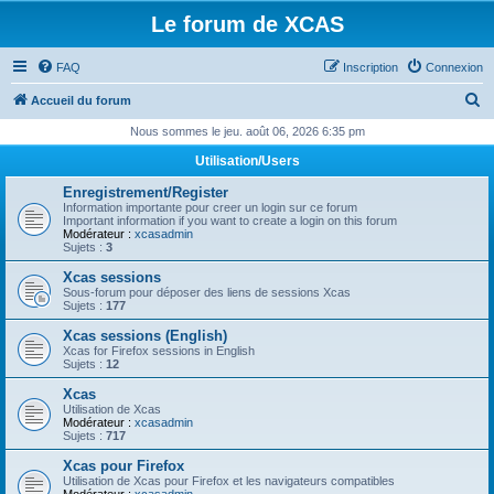
Le forum de XCAS
FAQ
Inscription
Connexion
R
Accueil du forum
e
Nous sommes le jeu. août 06, 2026 6:35 pm
c
Utilisation/Users
h
Enregistrement/Register
e
Information importante pour creer un login sur ce forum
Important information if you want to create a login on this forum
r
Modérateur :
xcasadmin
Sujets :
3
c
Xcas sessions
h
Sous-forum pour déposer des liens de sessions Xcas
Sujets :
177
e
Xcas sessions (English)
r
Xcas for Firefox sessions in English
Sujets :
12
Xcas
Utilisation de Xcas
Modérateur :
xcasadmin
Sujets :
717
Xcas pour Firefox
Utilisation de Xcas pour Firefox et les navigateurs compatibles