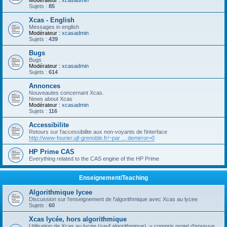
Modérateur :
xcasadmin
Sujets :
85
Xcas - English
Messages in english
Modérateur :
xcasadmin
Sujets :
439
Bugs
Bugs
Modérateur :
xcasadmin
Sujets :
614
Annonces
Nouveautes concernant Xcas.
News about Xcas
Modérateur :
xcasadmin
Sujets :
116
Accessibilite
Retours sur l'accessibilite aux non-voyants de l'interface
http://www-fourier.ujf-grenoble.fr/~par ... demirror=0
HP Prime CAS
Everything related to the CAS engine of the HP Prime
Enseignement/Teaching
Algorithmique lycee
Discussion sur l'enseignement de l'algorithmique avec Xcas au lycee
Sujets :
60
Xcas lycée, hors algorithmique
Utilisation de Xcas au lycée (sauf algorithmique), y compris projet d'epreuve