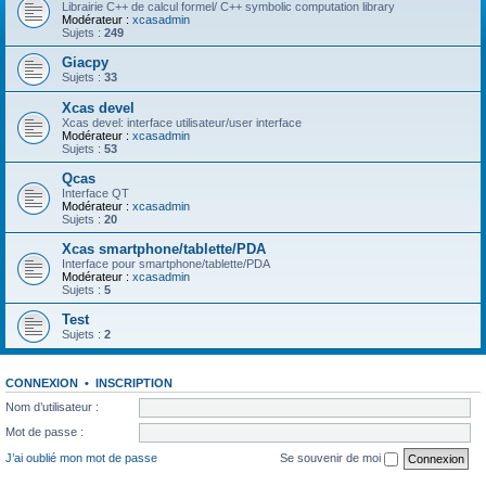
Librairie C++ de calcul formel/ C++ symbolic computation library
Modérateur :
xcasadmin
Sujets :
249
Giacpy
Sujets :
33
Xcas devel
Xcas devel: interface utilisateur/user interface
Modérateur :
xcasadmin
Sujets :
53
Qcas
Interface QT
Modérateur :
xcasadmin
Sujets :
20
Xcas smartphone/tablette/PDA
Interface pour smartphone/tablette/PDA
Modérateur :
xcasadmin
Sujets :
5
Test
Sujets :
2
CONNEXION
•
INSCRIPTION
Nom d’utilisateur :
Mot de passe :
J’ai oublié mon mot de passe
Se souvenir de moi