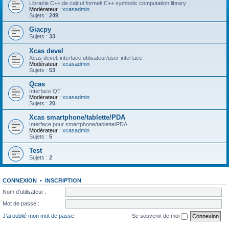
Librairie C++ de calcul formel/ C++ symbolic computation library
Modérateur :
xcasadmin
Sujets :
249
Giacpy
Sujets :
33
Xcas devel
Xcas devel: interface utilisateur/user interface
Modérateur :
xcasadmin
Sujets :
53
Qcas
Interface QT
Modérateur :
xcasadmin
Sujets :
20
Xcas smartphone/tablette/PDA
Interface pour smartphone/tablette/PDA
Modérateur :
xcasadmin
Sujets :
5
Test
Sujets :
2
CONNEXION
•
INSCRIPTION
Nom d’utilisateur :
Mot de passe :
J’ai oublié mon mot de passe
Se souvenir de moi