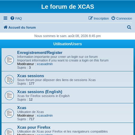
Le forum de XCAS
FAQ
Inscription
Connexion
R
Accueil du forum
e
Nous sommes le sam. août 08, 2026 8:45 pm
c
Utilisation/Users
h
Enregistrement/Register
e
Information importante pour creer un login sur ce forum
Important information if you want to create a login on this forum
r
Modérateur :
xcasadmin
Sujets :
3
c
Xcas sessions
h
Sous-forum pour déposer des liens de sessions Xcas
Sujets :
177
e
Xcas sessions (English)
r
Xcas for Firefox sessions in English
Sujets :
12
Xcas
Utilisation de Xcas
Modérateur :
xcasadmin
Sujets :
717
Xcas pour Firefox
Utilisation de Xcas pour Firefox et les navigateurs compatibles