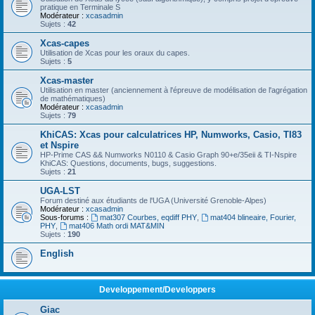
pratique en Terminale S
Modérateur :
xcasadmin
Sujets :
42
Xcas-capes
Utilisation de Xcas pour les oraux du capes.
Sujets :
5
Xcas-master
Utilisation en master (anciennement à l'épreuve de modélisation de l'agrégation
de mathématiques)
Modérateur :
xcasadmin
Sujets :
79
KhiCAS: Xcas pour calculatrices HP, Numworks, Casio, TI83
et Nspire
HP-Prime CAS && Numworks N0110 & Casio Graph 90+e/35eii & TI-Nspire
KhiCAS: Questions, documents, bugs, suggestions.
Sujets :
21
UGA-LST
Forum destiné aux étudiants de l'UGA (Université Grenoble-Alpes)
Modérateur :
xcasadmin
Sous-forums :
mat307 Courbes, eqdiff PHY
,
mat404 blineaire, Fourier,
PHY
,
mat406 Math ordi MAT&MIN
Sujets :
190
English
Developpement/Developpers
Giac