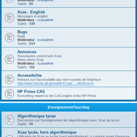
Modérateur :
xcasadmin
Sujets :
85
Xcas - English
Messages in english
Modérateur :
xcasadmin
Sujets :
439
Bugs
Bugs
Modérateur :
xcasadmin
Sujets :
614
Annonces
Nouveautes concernant Xcas.
News about Xcas
Modérateur :
xcasadmin
Sujets :
116
Accessibilite
Retours sur l'accessibilite aux non-voyants de l'interface
http://www-fourier.ujf-grenoble.fr/~par ... demirror=0
HP Prime CAS
Everything related to the CAS engine of the HP Prime
Enseignement/Teaching
Algorithmique lycee
Discussion sur l'enseignement de l'algorithmique avec Xcas au lycee
Sujets :
60
Xcas lycée, hors algorithmique
Utilisation de Xcas au lycée (sauf algorithmique), y compris projet d'epreuve