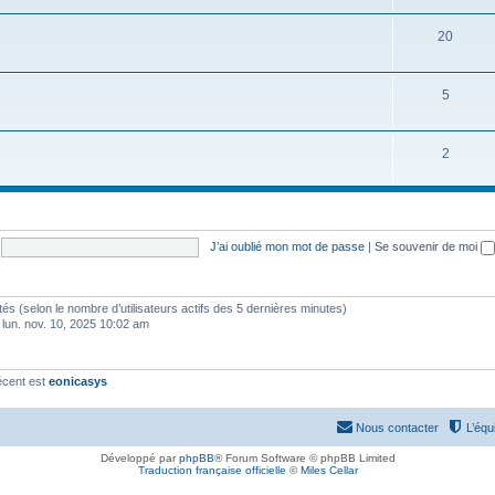
20
5
2
J’ai oublié mon mot de passe
|
Se souvenir de moi
nvités (selon le nombre d’utilisateurs actifs des 5 dernières minutes)
 lun. nov. 10, 2025 10:02 am
écent est
eonicasys
Nous contacter
L’équ
Développé par
phpBB
® Forum Software © phpBB Limited
Traduction française officielle
©
Miles Cellar