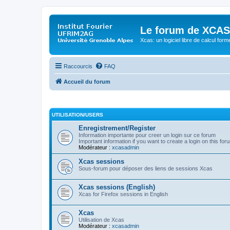
Le forum de XCAS
Xcas: un logiciel libre de calcul form
Raccourcis
FAQ
Accueil du forum
UTILISATION/USERS
Enregistrement/Register
Information importante pour creer un login sur ce forum
Important information if you want to create a login on this for
Modérateur :
xcasadmin
Xcas sessions
Sous-forum pour déposer des liens de sessions Xcas
Xcas sessions (English)
Xcas for Firefox sessions in English
Xcas
Utilisation de Xcas
Modérateur :
xcasadmin