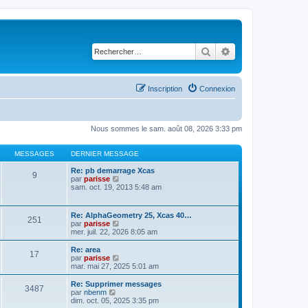
Rechercher
Recherche avancé
Inscription
Connexion
Nous sommes le sam. août 08, 2026 3:33 pm
MESSAGES
DERNIER MESSAGE
Re: pb demarrage Xcas
9
C
par
parisse
o
sam. oct. 19, 2013 5:48 am
n
s
u
Re: AlphaGeometry 25, Xcas 40…
251
l
C
par
parisse
t
o
mer. juil. 22, 2026 8:05 am
e
n
r
s
Re: area
l
17
u
C
par
parisse
e
l
o
mar. mai 27, 2025 5:01 am
d
t
n
e
e
s
Re: Supprimer messages
r
3487
r
u
C
par
nbenm
n
l
l
o
dim. oct. 05, 2025 3:35 pm
i
e
t