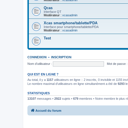
Modérateur :
xcasadmin
Qcas
Interface QT
Modérateur :
xcasadmin
Xcas smartphone/tablette/PDA
Interface pour smartphone/tablette/PDA
Modérateur :
xcasadmin
Test
CONNEXION
•
INSCRIPTION
Nom d’utilisateur :
Mot de passe :
QUI EST EN LIGNE ?
Au total, il y a
1157
utilisateurs en ligne :: 2 inscrits, 0 invisible et 1155 i
Le nombre maximal d’utilisateurs en ligne simultanément a été de
9293
le
STATISTIQUES
13107
messages •
2922
sujets •
679
membres • Notre membre le plus r
Accueil du forum