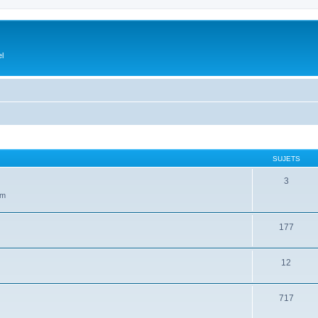
el
SUJETS
3
um
177
12
717