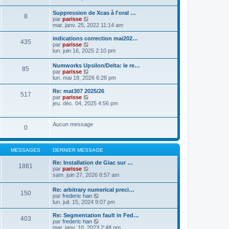
a
t
n
g
e
s
Suppression de Xcas à l'oral …
e
r
8
u
C
par
parisse
l
l
o
mar. janv. 25, 2022 11:14 am
e
t
n
d
e
s
indications correction mai202…
e
r
435
u
C
par
parisse
r
l
l
o
lun. juin 16, 2025 2:10 pm
n
e
t
n
i
d
e
s
e
e
Numworks Upsilon/Delta: le re…
r
85
u
r
r
C
par
parisse
l
l
m
n
o
lun. mai 18, 2026 6:28 pm
e
t
e
i
n
d
e
s
e
s
Re: mat307 2025/26
e
r
517
s
r
u
C
par
parisse
r
l
a
m
l
o
jeu. déc. 04, 2025 4:56 pm
n
e
g
e
t
n
i
d
e
s
e
s
e
e
s
r
u
r
r
Aucun message
a
l
0
l
m
n
g
e
t
e
i
e
d
e
s
e
e
r
s
r
MESSAGES
DERNIER MESSAGE
r
l
a
m
n
e
g
e
Re: Installation de Giac sur …
i
d
1881
e
s
C
par
parisse
e
e
s
o
sam. juin 27, 2026 8:57 am
r
r
a
n
m
n
g
s
e
i
Re: arbitrary numerical preci…
e
150
u
s
e
C
par
frederic han
l
s
r
o
lun. juil. 15, 2024 9:07 pm
t
a
m
n
e
g
e
s
Re: Segmentation fault in Fed…
r
403
e
s
u
C
par
frederic han
l
s
l
o
mar. janv. 10, 2023 2:48 pm