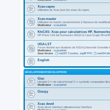
Xcas-capes
Utilisation de Xcas pour les oraux du capes.
Xcas-master
Utilisation en master (anciennement à l'épreuve de modélisat
Modérateur :
xcasadmin
KhiCAS: Xcas pour calculatrices HP, Numworks,
HP-Prime CAS && Numworks N0110 & Casio Graph 90+e/35eii
UGA-LST
Forum destiné aux étudiants de l'UGA (Université Grenoble-
Modérateur :
xcasadmin
Sous-forums :
mat307 Courbes, eqdiff PHY
,
mat404 bli
English
DEVELOPPEMENT/DEVELOPPERS
Giac
Librairie C++ de calcul formel/ C++ symbolic computation libr
Modérateur :
xcasadmin
Giacpy
Xcas devel
Xcas devel: interface utilisateur/user interface