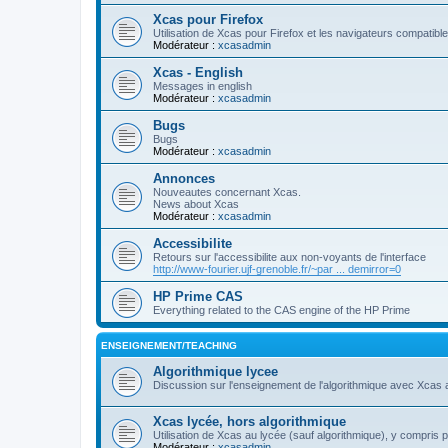
Xcas pour Firefox
Utilisation de Xcas pour Firefox et les navigateurs compatibl
Modérateur :
xcasadmin
Xcas - English
Messages in english
Modérateur :
xcasadmin
Bugs
Bugs
Modérateur :
xcasadmin
Annonces
Nouveautes concernant Xcas.
News about Xcas
Modérateur :
xcasadmin
Accessibilite
Retours sur l'accessibilite aux non-voyants de l'interface
http://www-fourier.ujf-grenoble.fr/~par ... demirror=0
HP Prime CAS
Everything related to the CAS engine of the HP Prime
ENSEIGNEMENT/TEACHING
Algorithmique lycee
Discussion sur l'enseignement de l'algorithmique avec Xcas 
Xcas lycée, hors algorithmique
Utilisation de Xcas au lycée (sauf algorithmique), y compris 
Modérateur :
xcasadmin