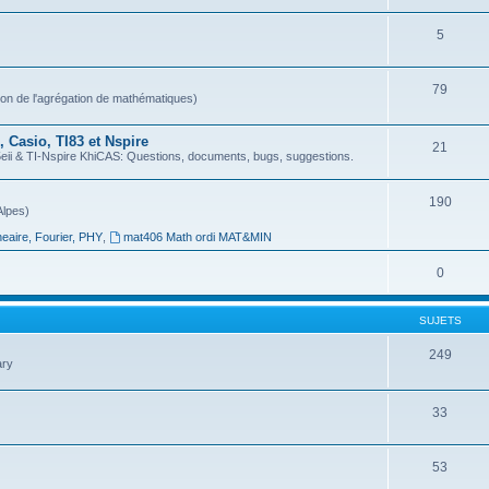
5
79
ion de l'agrégation de mathématiques)
 Casio, TI83 et Nspire
21
 & TI-Nspire KhiCAS: Questions, documents, bugs, suggestions.
190
Alpes)
neaire, Fourier, PHY
,
mat406 Math ordi MAT&MIN
0
SUJETS
249
ary
33
53