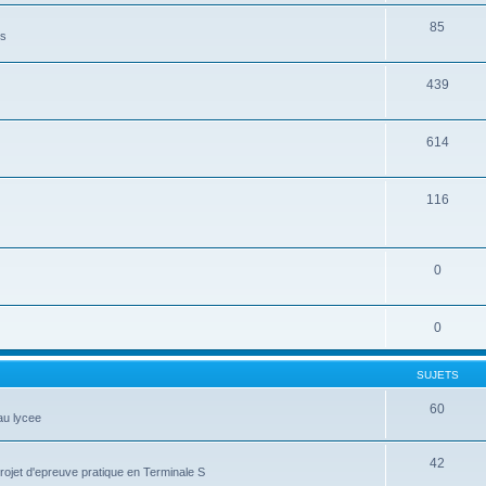
85
es
439
614
116
0
0
SUJETS
60
au lycee
42
projet d'epreuve pratique en Terminale S