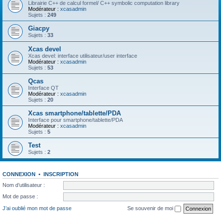
Librairie C++ de calcul formel/ C++ symbolic computation library
Modérateur :
xcasadmin
Sujets :
249
Giacpy
Sujets :
33
Xcas devel
Xcas devel: interface utilisateur/user interface
Modérateur :
xcasadmin
Sujets :
53
Qcas
Interface QT
Modérateur :
xcasadmin
Sujets :
20
Xcas smartphone/tablette/PDA
Interface pour smartphone/tablette/PDA
Modérateur :
xcasadmin
Sujets :
5
Test
Sujets :
2
CONNEXION
•
INSCRIPTION
Nom d’utilisateur :
Mot de passe :
J’ai oublié mon mot de passe
Se souvenir de moi