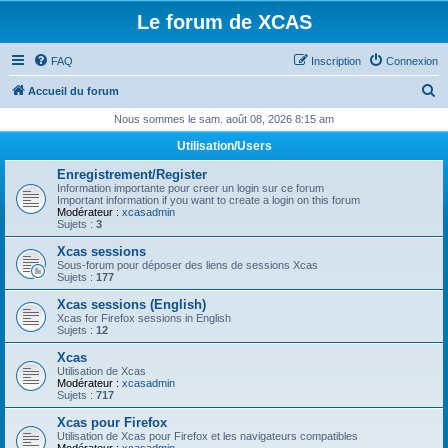
Le forum de XCAS
FAQ
Inscription
Connexion
R
Accueil du forum
e
Nous sommes le sam. août 08, 2026 8:15 am
c
Utilisation/Users
h
Enregistrement/Register
e
Information importante pour creer un login sur ce forum
Important information if you want to create a login on this forum
r
Modérateur :
xcasadmin
Sujets :
3
c
Xcas sessions
h
Sous-forum pour déposer des liens de sessions Xcas
Sujets :
177
e
Xcas sessions (English)
r
Xcas for Firefox sessions in English
Sujets :
12
Xcas
Utilisation de Xcas
Modérateur :
xcasadmin
Sujets :
717
Xcas pour Firefox
Utilisation de Xcas pour Firefox et les navigateurs compatibles