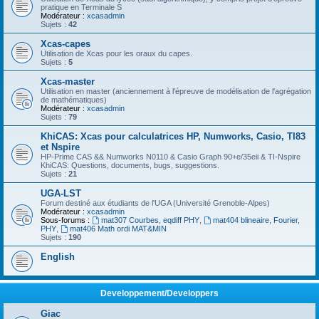
pratique en Terminale S
Modérateur :
xcasadmin
Sujets :
42
Xcas-capes
Utilisation de Xcas pour les oraux du capes.
Sujets :
5
Xcas-master
Utilisation en master (anciennement à l'épreuve de modélisation de l'agrégation
de mathématiques)
Modérateur :
xcasadmin
Sujets :
79
KhiCAS: Xcas pour calculatrices HP, Numworks, Casio, TI83
et Nspire
HP-Prime CAS && Numworks N0110 & Casio Graph 90+e/35eii & TI-Nspire
KhiCAS: Questions, documents, bugs, suggestions.
Sujets :
21
UGA-LST
Forum destiné aux étudiants de l'UGA (Université Grenoble-Alpes)
Modérateur :
xcasadmin
Sous-forums :
mat307 Courbes, eqdiff PHY
,
mat404 blineaire, Fourier,
PHY
,
mat406 Math ordi MAT&MIN
Sujets :
190
English
Developpement/Developpers
Giac