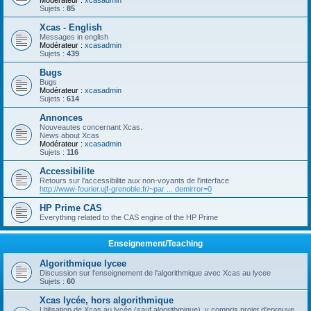
Modérateur :
xcasadmin
Sujets :
85
Xcas - English
Messages in english
Modérateur :
xcasadmin
Sujets :
439
Bugs
Bugs
Modérateur :
xcasadmin
Sujets :
614
Annonces
Nouveautes concernant Xcas.
News about Xcas
Modérateur :
xcasadmin
Sujets :
116
Accessibilite
Retours sur l'accessibilite aux non-voyants de l'interface
http://www-fourier.ujf-grenoble.fr/~par ... demirror=0
HP Prime CAS
Everything related to the CAS engine of the HP Prime
Enseignement/Teaching
Algorithmique lycee
Discussion sur l'enseignement de l'algorithmique avec Xcas au lycee
Sujets :
60
Xcas lycée, hors algorithmique
Utilisation de Xcas au lycée (sauf algorithmique), y compris projet d'epreuve