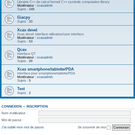
Librairie C++ de calcul formel/ C++ symbolic computation library
Modérateur :
xcasadmin
Sujets :
249
Giacpy
Sujets :
33
Xcas devel
Xcas devel: interface utilisateur/user interface
Modérateur :
xcasadmin
Sujets :
53
Qcas
Interface QT
Modérateur :
xcasadmin
Sujets :
20
Xcas smartphone/tablette/PDA
Interface pour smartphone/tablette/PDA
Modérateur :
xcasadmin
Sujets :
5
Test
Sujets :
2
CONNEXION
•
INSCRIPTION
Nom d’utilisateur :
Mot de passe :
J’ai oublié mon mot de passe
Se souvenir de moi