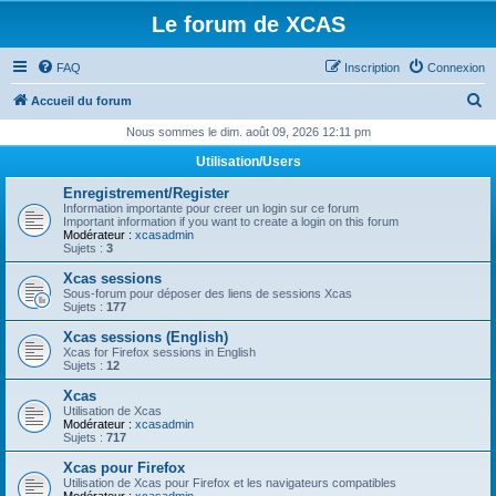
Le forum de XCAS
FAQ
Inscription
Connexion
R
Accueil du forum
e
Nous sommes le dim. août 09, 2026 12:11 pm
c
Utilisation/Users
h
Enregistrement/Register
e
Information importante pour creer un login sur ce forum
Important information if you want to create a login on this forum
r
Modérateur :
xcasadmin
Sujets :
3
c
Xcas sessions
h
Sous-forum pour déposer des liens de sessions Xcas
Sujets :
177
e
Xcas sessions (English)
r
Xcas for Firefox sessions in English
Sujets :
12
Xcas
Utilisation de Xcas
Modérateur :
xcasadmin
Sujets :
717
Xcas pour Firefox
Utilisation de Xcas pour Firefox et les navigateurs compatibles