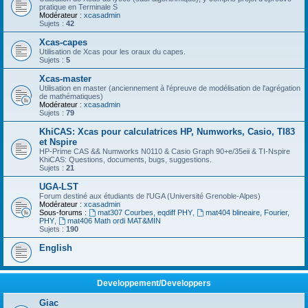
pratique en Terminale S
Modérateur :
xcasadmin
Sujets :
42
Xcas-capes
Utilisation de Xcas pour les oraux du capes.
Sujets :
5
Xcas-master
Utilisation en master (anciennement à l'épreuve de modélisation de l'agrégation
de mathématiques)
Modérateur :
xcasadmin
Sujets :
79
KhiCAS: Xcas pour calculatrices HP, Numworks, Casio, TI83
et Nspire
HP-Prime CAS && Numworks N0110 & Casio Graph 90+e/35eii & TI-Nspire
KhiCAS: Questions, documents, bugs, suggestions.
Sujets :
21
UGA-LST
Forum destiné aux étudiants de l'UGA (Université Grenoble-Alpes)
Modérateur :
xcasadmin
Sous-forums :
mat307 Courbes, eqdiff PHY
,
mat404 blineaire, Fourier,
PHY
,
mat406 Math ordi MAT&MIN
Sujets :
190
English
Developpement/Developpers
Giac