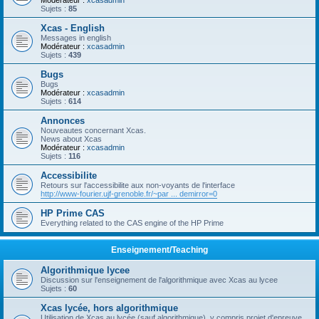
Modérateur :
xcasadmin
Sujets :
85
Xcas - English
Messages in english
Modérateur :
xcasadmin
Sujets :
439
Bugs
Bugs
Modérateur :
xcasadmin
Sujets :
614
Annonces
Nouveautes concernant Xcas.
News about Xcas
Modérateur :
xcasadmin
Sujets :
116
Accessibilite
Retours sur l'accessibilite aux non-voyants de l'interface
http://www-fourier.ujf-grenoble.fr/~par ... demirror=0
HP Prime CAS
Everything related to the CAS engine of the HP Prime
Enseignement/Teaching
Algorithmique lycee
Discussion sur l'enseignement de l'algorithmique avec Xcas au lycee
Sujets :
60
Xcas lycée, hors algorithmique
Utilisation de Xcas au lycée (sauf algorithmique), y compris projet d'epreuve