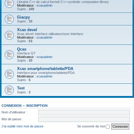
Librairie C++ de calcul formel/ C++ symbolic computation library
Modérateur :
xcasadmin
Sujets :
249
Giacpy
Sujets :
33
Xcas devel
Xcas devel: interface utilisateur/user interface
Modérateur :
xcasadmin
Sujets :
53
Qcas
Interface QT
Modérateur :
xcasadmin
Sujets :
20
Xcas smartphone/tablette/PDA
Interface pour smartphone/tablette/PDA
Modérateur :
xcasadmin
Sujets :
5
Test
Sujets :
2
CONNEXION
•
INSCRIPTION
Nom d’utilisateur :
Mot de passe :
J’ai oublié mon mot de passe
Se souvenir de moi