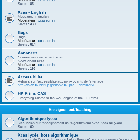
Modérateur :
xcasadmin
Sujets :
85
Xcas - English
Messages in english
Modérateur :
xcasadmin
Sujets :
439
Bugs
Bugs
Modérateur :
xcasadmin
Sujets :
614
Annonces
Nouveautes concernant Xcas.
News about Xcas
Modérateur :
xcasadmin
Sujets :
116
Accessibilite
Retours sur l'accessibilite aux non-voyants de l'interface
http://www-fourier.ujf-grenoble.fr/~par ... demirror=0
HP Prime CAS
Everything related to the CAS engine of the HP Prime
Enseignement/Teaching
Algorithmique lycee
Discussion sur l'enseignement de l'algorithmique avec Xcas au lycee
Sujets :
60
Xcas lycée, hors algorithmique
Utilisation de Xcas au lycée (sauf algorithmique), y compris projet d'epreuve