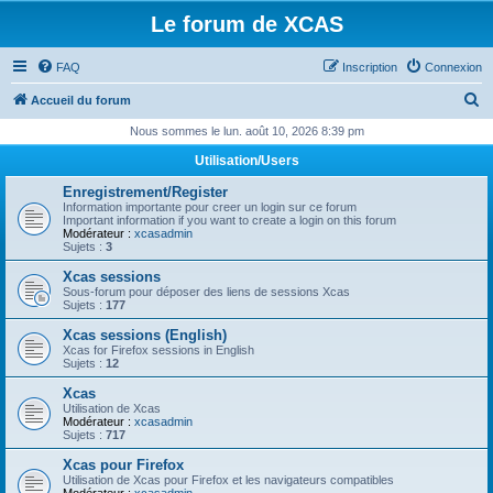
Le forum de XCAS
FAQ
Inscription
Connexion
R
Accueil du forum
e
Nous sommes le lun. août 10, 2026 8:39 pm
c
Utilisation/Users
h
Enregistrement/Register
e
Information importante pour creer un login sur ce forum
Important information if you want to create a login on this forum
r
Modérateur :
xcasadmin
Sujets :
3
c
Xcas sessions
h
Sous-forum pour déposer des liens de sessions Xcas
Sujets :
177
e
Xcas sessions (English)
r
Xcas for Firefox sessions in English
Sujets :
12
Xcas
Utilisation de Xcas
Modérateur :
xcasadmin
Sujets :
717
Xcas pour Firefox
Utilisation de Xcas pour Firefox et les navigateurs compatibles