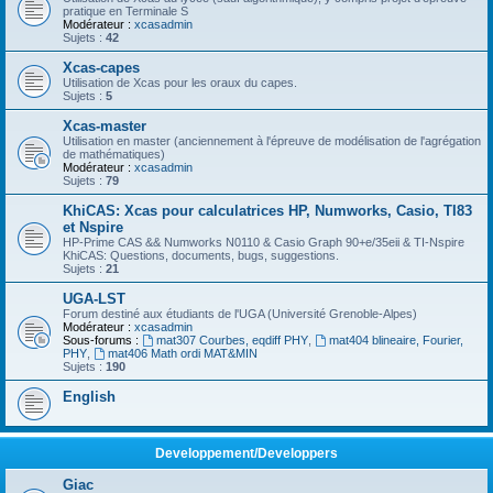
pratique en Terminale S
Modérateur :
xcasadmin
Sujets :
42
Xcas-capes
Utilisation de Xcas pour les oraux du capes.
Sujets :
5
Xcas-master
Utilisation en master (anciennement à l'épreuve de modélisation de l'agrégation
de mathématiques)
Modérateur :
xcasadmin
Sujets :
79
KhiCAS: Xcas pour calculatrices HP, Numworks, Casio, TI83
et Nspire
HP-Prime CAS && Numworks N0110 & Casio Graph 90+e/35eii & TI-Nspire
KhiCAS: Questions, documents, bugs, suggestions.
Sujets :
21
UGA-LST
Forum destiné aux étudiants de l'UGA (Université Grenoble-Alpes)
Modérateur :
xcasadmin
Sous-forums :
mat307 Courbes, eqdiff PHY
,
mat404 blineaire, Fourier,
PHY
,
mat406 Math ordi MAT&MIN
Sujets :
190
English
Developpement/Developpers
Giac