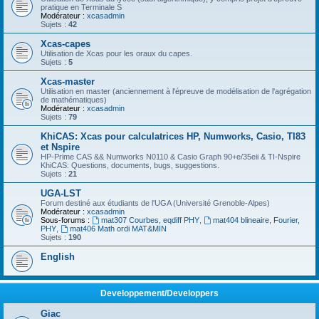
pratique en Terminale S
Modérateur :
xcasadmin
Sujets :
42
Xcas-capes
Utilisation de Xcas pour les oraux du capes.
Sujets :
5
Xcas-master
Utilisation en master (anciennement à l'épreuve de modélisation de l'agrégation
de mathématiques)
Modérateur :
xcasadmin
Sujets :
79
KhiCAS: Xcas pour calculatrices HP, Numworks, Casio, TI83
et Nspire
HP-Prime CAS && Numworks N0110 & Casio Graph 90+e/35eii & TI-Nspire
KhiCAS: Questions, documents, bugs, suggestions.
Sujets :
21
UGA-LST
Forum destiné aux étudiants de l'UGA (Université Grenoble-Alpes)
Modérateur :
xcasadmin
Sous-forums :
mat307 Courbes, eqdiff PHY
,
mat404 blineaire, Fourier,
PHY
,
mat406 Math ordi MAT&MIN
Sujets :
190
English
Developpement/Developpers
Giac