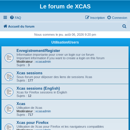
Le forum de XCAS
FAQ
Inscription
Connexion
R
Accueil du forum
e
Nous sommes le jeu. août 06, 2026 9:20 pm
c
Utilisation/Users
h
Enregistrement/Register
e
Information importante pour creer un login sur ce forum
Important information if you want to create a login on this forum
r
Modérateur :
xcasadmin
Sujets :
3
c
Xcas sessions
h
Sous-forum pour déposer des liens de sessions Xcas
Sujets :
177
e
Xcas sessions (English)
r
Xcas for Firefox sessions in English
Sujets :
12
Xcas
Utilisation de Xcas
Modérateur :
xcasadmin
Sujets :
717
Xcas pour Firefox
Utilisation de Xcas pour Firefox et les navigateurs compatibles