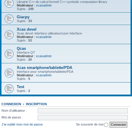
Librairie C++ de calcul formel/ C++ symbolic computation library
Modérateur :
xcasadmin
Sujets :
249
Giacpy
Sujets :
33
Xcas devel
Xcas devel: interface utilisateur/user interface
Modérateur :
xcasadmin
Sujets :
53
Qcas
Interface QT
Modérateur :
xcasadmin
Sujets :
20
Xcas smartphone/tablette/PDA
Interface pour smartphone/tablette/PDA
Modérateur :
xcasadmin
Sujets :
5
Test
Sujets :
2
CONNEXION
•
INSCRIPTION
Nom d’utilisateur :
Mot de passe :
J’ai oublié mon mot de passe
Se souvenir de moi