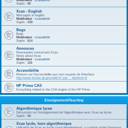
Modérateur :
xcasadmin
Sujets :
85
Xcas - English
Messages in english
Modérateur :
xcasadmin
Sujets :
439
Bugs
Bugs
Modérateur :
xcasadmin
Sujets :
614
Annonces
Nouveautes concernant Xcas.
News about Xcas
Modérateur :
xcasadmin
Sujets :
116
Accessibilite
Retours sur l'accessibilite aux non-voyants de l'interface
http://www-fourier.ujf-grenoble.fr/~par ... demirror=0
HP Prime CAS
Everything related to the CAS engine of the HP Prime
Enseignement/Teaching
Algorithmique lycee
Discussion sur l'enseignement de l'algorithmique avec Xcas au lycee
Sujets :
60
Xcas lycée, hors algorithmique
Utilisation de Xcas au lycée (sauf algorithmique), y compris projet d'epreuve