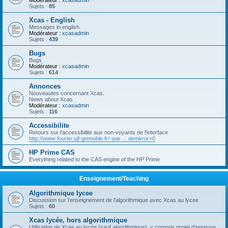
Modérateur :
xcasadmin
Sujets :
85
Xcas - English
Messages in english
Modérateur :
xcasadmin
Sujets :
439
Bugs
Bugs
Modérateur :
xcasadmin
Sujets :
614
Annonces
Nouveautes concernant Xcas.
News about Xcas
Modérateur :
xcasadmin
Sujets :
116
Accessibilite
Retours sur l'accessibilite aux non-voyants de l'interface
http://www-fourier.ujf-grenoble.fr/~par ... demirror=0
HP Prime CAS
Everything related to the CAS engine of the HP Prime
Enseignement/Teaching
Algorithmique lycee
Discussion sur l'enseignement de l'algorithmique avec Xcas au lycee
Sujets :
60
Xcas lycée, hors algorithmique
Utilisation de Xcas au lycée (sauf algorithmique), y compris projet d'epreuve