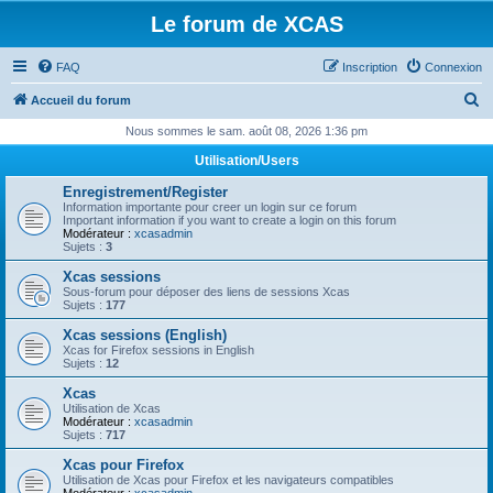
Le forum de XCAS
FAQ
Inscription
Connexion
R
Accueil du forum
e
Nous sommes le sam. août 08, 2026 1:36 pm
c
Utilisation/Users
h
Enregistrement/Register
e
Information importante pour creer un login sur ce forum
Important information if you want to create a login on this forum
r
Modérateur :
xcasadmin
Sujets :
3
c
Xcas sessions
h
Sous-forum pour déposer des liens de sessions Xcas
Sujets :
177
e
Xcas sessions (English)
r
Xcas for Firefox sessions in English
Sujets :
12
Xcas
Utilisation de Xcas
Modérateur :
xcasadmin
Sujets :
717
Xcas pour Firefox
Utilisation de Xcas pour Firefox et les navigateurs compatibles