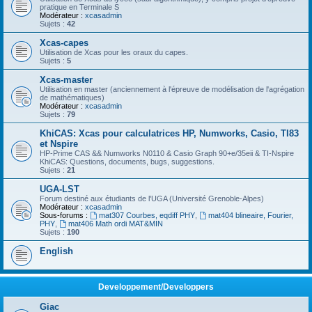
pratique en Terminale S
Modérateur :
xcasadmin
Sujets :
42
Xcas-capes
Utilisation de Xcas pour les oraux du capes.
Sujets :
5
Xcas-master
Utilisation en master (anciennement à l'épreuve de modélisation de l'agrégation
de mathématiques)
Modérateur :
xcasadmin
Sujets :
79
KhiCAS: Xcas pour calculatrices HP, Numworks, Casio, TI83
et Nspire
HP-Prime CAS && Numworks N0110 & Casio Graph 90+e/35eii & TI-Nspire
KhiCAS: Questions, documents, bugs, suggestions.
Sujets :
21
UGA-LST
Forum destiné aux étudiants de l'UGA (Université Grenoble-Alpes)
Modérateur :
xcasadmin
Sous-forums :
mat307 Courbes, eqdiff PHY
,
mat404 blineaire, Fourier,
PHY
,
mat406 Math ordi MAT&MIN
Sujets :
190
English
Developpement/Developpers
Giac