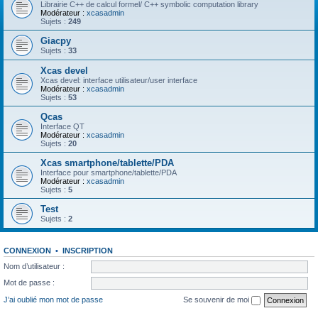
Librairie C++ de calcul formel/ C++ symbolic computation library
Modérateur :
xcasadmin
Sujets :
249
Giacpy
Sujets :
33
Xcas devel
Xcas devel: interface utilisateur/user interface
Modérateur :
xcasadmin
Sujets :
53
Qcas
Interface QT
Modérateur :
xcasadmin
Sujets :
20
Xcas smartphone/tablette/PDA
Interface pour smartphone/tablette/PDA
Modérateur :
xcasadmin
Sujets :
5
Test
Sujets :
2
CONNEXION
•
INSCRIPTION
Nom d’utilisateur :
Mot de passe :
J’ai oublié mon mot de passe
Se souvenir de moi