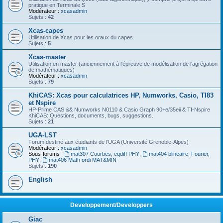
pratique en Terminale S
Modérateur :
xcasadmin
Sujets :
42
Xcas-capes
Utilisation de Xcas pour les oraux du capes.
Sujets :
5
Xcas-master
Utilisation en master (anciennement à l'épreuve de modélisation de l'agrégation
de mathématiques)
Modérateur :
xcasadmin
Sujets :
79
KhiCAS: Xcas pour calculatrices HP, Numworks, Casio, TI83
et Nspire
HP-Prime CAS && Numworks N0110 & Casio Graph 90+e/35eii & TI-Nspire
KhiCAS: Questions, documents, bugs, suggestions.
Sujets :
21
UGA-LST
Forum destiné aux étudiants de l'UGA (Université Grenoble-Alpes)
Modérateur :
xcasadmin
Sous-forums :
mat307 Courbes, eqdiff PHY
,
mat404 blineaire, Fourier,
PHY
,
mat406 Math ordi MAT&MIN
Sujets :
190
English
Developpement/Developpers
Giac