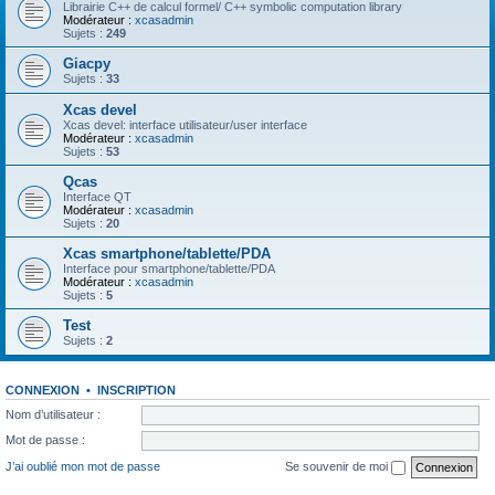
Librairie C++ de calcul formel/ C++ symbolic computation library
Modérateur :
xcasadmin
Sujets :
249
Giacpy
Sujets :
33
Xcas devel
Xcas devel: interface utilisateur/user interface
Modérateur :
xcasadmin
Sujets :
53
Qcas
Interface QT
Modérateur :
xcasadmin
Sujets :
20
Xcas smartphone/tablette/PDA
Interface pour smartphone/tablette/PDA
Modérateur :
xcasadmin
Sujets :
5
Test
Sujets :
2
CONNEXION
•
INSCRIPTION
Nom d’utilisateur :
Mot de passe :
J’ai oublié mon mot de passe
Se souvenir de moi