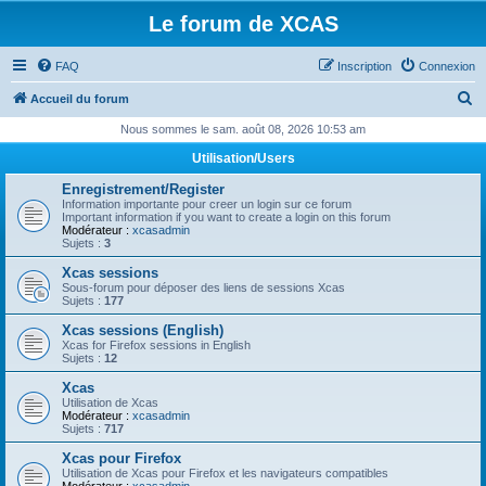
Le forum de XCAS
FAQ
Inscription
Connexion
R
Accueil du forum
e
Nous sommes le sam. août 08, 2026 10:53 am
c
Utilisation/Users
h
Enregistrement/Register
e
Information importante pour creer un login sur ce forum
Important information if you want to create a login on this forum
r
Modérateur :
xcasadmin
Sujets :
3
c
Xcas sessions
h
Sous-forum pour déposer des liens de sessions Xcas
Sujets :
177
e
Xcas sessions (English)
r
Xcas for Firefox sessions in English
Sujets :
12
Xcas
Utilisation de Xcas
Modérateur :
xcasadmin
Sujets :
717
Xcas pour Firefox
Utilisation de Xcas pour Firefox et les navigateurs compatibles