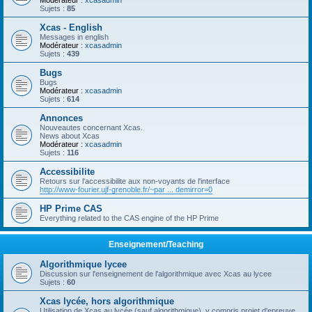
Modérateur :
xcasadmin
Sujets :
85
Xcas - English
Messages in english
Modérateur :
xcasadmin
Sujets :
439
Bugs
Bugs
Modérateur :
xcasadmin
Sujets :
614
Annonces
Nouveautes concernant Xcas.
News about Xcas
Modérateur :
xcasadmin
Sujets :
116
Accessibilite
Retours sur l'accessibilite aux non-voyants de l'interface
http://www-fourier.ujf-grenoble.fr/~par ... demirror=0
HP Prime CAS
Everything related to the CAS engine of the HP Prime
Enseignement/Teaching
Algorithmique lycee
Discussion sur l'enseignement de l'algorithmique avec Xcas au lycee
Sujets :
60
Xcas lycée, hors algorithmique
Utilisation de Xcas au lycée (sauf algorithmique), y compris projet d'epreuve