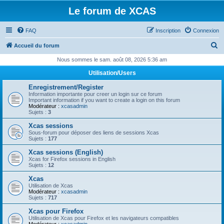
Le forum de XCAS
FAQ
Inscription
Connexion
R
Accueil du forum
e
Nous sommes le sam. août 08, 2026 5:36 am
c
Utilisation/Users
h
Enregistrement/Register
e
Information importante pour creer un login sur ce forum
Important information if you want to create a login on this forum
r
Modérateur :
xcasadmin
Sujets :
3
c
Xcas sessions
h
Sous-forum pour déposer des liens de sessions Xcas
Sujets :
177
e
Xcas sessions (English)
r
Xcas for Firefox sessions in English
Sujets :
12
Xcas
Utilisation de Xcas
Modérateur :
xcasadmin
Sujets :
717
Xcas pour Firefox
Utilisation de Xcas pour Firefox et les navigateurs compatibles