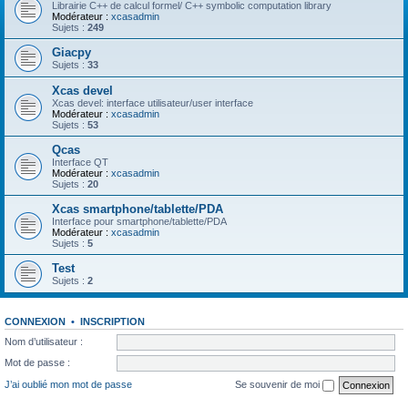
Librairie C++ de calcul formel/ C++ symbolic computation library
Modérateur :
xcasadmin
Sujets :
249
Giacpy
Sujets :
33
Xcas devel
Xcas devel: interface utilisateur/user interface
Modérateur :
xcasadmin
Sujets :
53
Qcas
Interface QT
Modérateur :
xcasadmin
Sujets :
20
Xcas smartphone/tablette/PDA
Interface pour smartphone/tablette/PDA
Modérateur :
xcasadmin
Sujets :
5
Test
Sujets :
2
CONNEXION
•
INSCRIPTION
Nom d’utilisateur :
Mot de passe :
J’ai oublié mon mot de passe
Se souvenir de moi