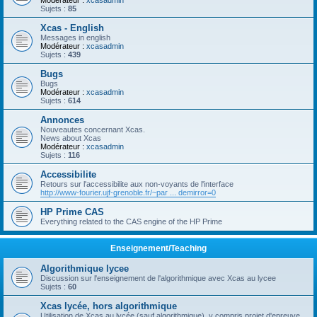
Modérateur :
xcasadmin
Sujets :
85
Xcas - English
Messages in english
Modérateur :
xcasadmin
Sujets :
439
Bugs
Bugs
Modérateur :
xcasadmin
Sujets :
614
Annonces
Nouveautes concernant Xcas.
News about Xcas
Modérateur :
xcasadmin
Sujets :
116
Accessibilite
Retours sur l'accessibilite aux non-voyants de l'interface
http://www-fourier.ujf-grenoble.fr/~par ... demirror=0
HP Prime CAS
Everything related to the CAS engine of the HP Prime
Enseignement/Teaching
Algorithmique lycee
Discussion sur l'enseignement de l'algorithmique avec Xcas au lycee
Sujets :
60
Xcas lycée, hors algorithmique
Utilisation de Xcas au lycée (sauf algorithmique), y compris projet d'epreuve