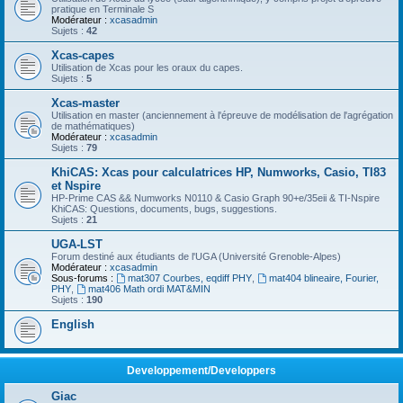
pratique en Terminale S
Modérateur :
xcasadmin
Sujets :
42
Xcas-capes
Utilisation de Xcas pour les oraux du capes.
Sujets :
5
Xcas-master
Utilisation en master (anciennement à l'épreuve de modélisation de l'agrégation
de mathématiques)
Modérateur :
xcasadmin
Sujets :
79
KhiCAS: Xcas pour calculatrices HP, Numworks, Casio, TI83
et Nspire
HP-Prime CAS && Numworks N0110 & Casio Graph 90+e/35eii & TI-Nspire
KhiCAS: Questions, documents, bugs, suggestions.
Sujets :
21
UGA-LST
Forum destiné aux étudiants de l'UGA (Université Grenoble-Alpes)
Modérateur :
xcasadmin
Sous-forums :
mat307 Courbes, eqdiff PHY
,
mat404 blineaire, Fourier,
PHY
,
mat406 Math ordi MAT&MIN
Sujets :
190
English
Developpement/Developpers
Giac