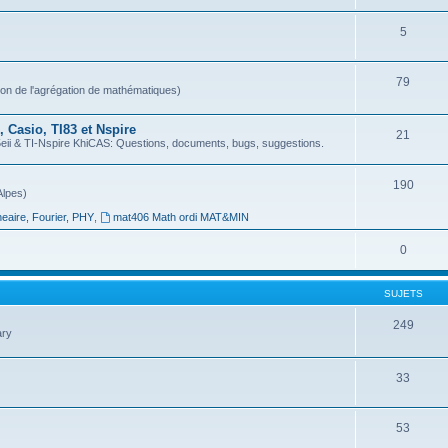
5
79
ion de l'agrégation de mathématiques)
 Casio, TI83 et Nspire
21
 & TI-Nspire KhiCAS: Questions, documents, bugs, suggestions.
190
Alpes)
neaire, Fourier, PHY
,
mat406 Math ordi MAT&MIN
0
SUJETS
249
ary
33
53