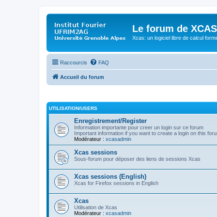
Le forum de XCAS
Xcas: un logiciel libre de calcul form
Raccourcis
FAQ
Accueil du forum
UTILISATION/USERS
Enregistrement/Register
Information importante pour creer un login sur ce forum
Important information if you want to create a login on this for
Modérateur :
xcasadmin
Xcas sessions
Sous-forum pour déposer des liens de sessions Xcas
Xcas sessions (English)
Xcas for Firefox sessions in English
Xcas
Utilisation de Xcas
Modérateur :
xcasadmin