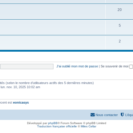
20
5
2
J’ai oublié mon mot de passe
|
Se souvenir de moi
invités (selon le nombre d’utilisateurs actifs des 5 dernières minutes)
 lun. nov. 10, 2025 10:02 am
écent est
eonicasys
Nous contacter
L’équ
Développé par
phpBB
® Forum Software © phpBB Limited
Traduction française officielle
©
Miles Cellar