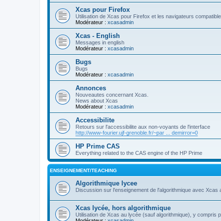
Xcas pour Firefox
Utilisation de Xcas pour Firefox et les navigateurs compatibl
Modérateur :
xcasadmin
Xcas - English
Messages in english
Modérateur :
xcasadmin
Bugs
Bugs
Modérateur :
xcasadmin
Annonces
Nouveautes concernant Xcas.
News about Xcas
Modérateur :
xcasadmin
Accessibilite
Retours sur l'accessibilite aux non-voyants de l'interface
http://www-fourier.ujf-grenoble.fr/~par ... demirror=0
HP Prime CAS
Everything related to the CAS engine of the HP Prime
ENSEIGNEMENT/TEACHING
Algorithmique lycee
Discussion sur l'enseignement de l'algorithmique avec Xcas 
Xcas lycée, hors algorithmique
Utilisation de Xcas au lycée (sauf algorithmique), y compris 
Modérateur :
xcasadmin