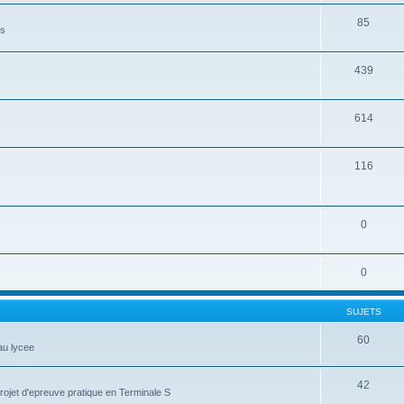
85
es
439
614
116
0
0
SUJETS
60
au lycee
42
projet d'epreuve pratique en Terminale S