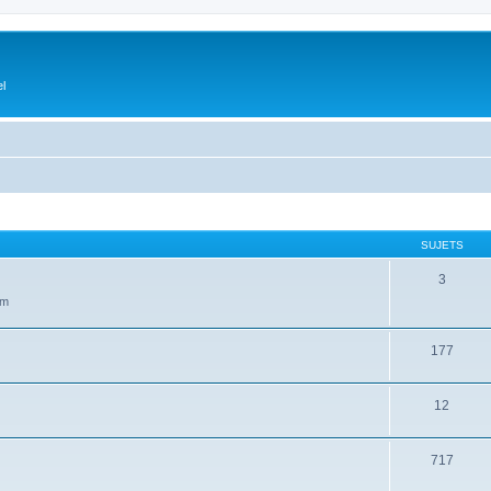
el
SUJETS
3
um
177
12
717