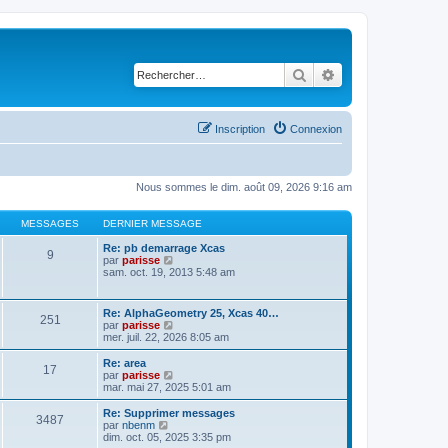
Rechercher
Recherche avancé
Inscription
Connexion
Nous sommes le dim. août 09, 2026 9:16 am
MESSAGES
DERNIER MESSAGE
Re: pb demarrage Xcas
9
C
par
parisse
o
sam. oct. 19, 2013 5:48 am
n
s
u
Re: AlphaGeometry 25, Xcas 40…
251
l
C
par
parisse
t
o
mer. juil. 22, 2026 8:05 am
e
n
r
s
Re: area
l
17
u
C
par
parisse
e
l
o
mar. mai 27, 2025 5:01 am
d
t
n
e
e
s
Re: Supprimer messages
r
3487
r
u
C
par
nbenm
n
l
l
o
dim. oct. 05, 2025 3:35 pm
i
e
t