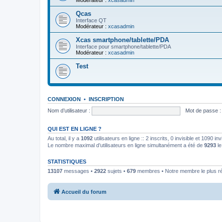
Modérateur :
xcasadmin
Qcas
Interface QT
Modérateur :
xcasadmin
Xcas smartphone/tablette/PDA
Interface pour smartphone/tablette/PDA
Modérateur :
xcasadmin
Test
CONNEXION
•
INSCRIPTION
Nom d’utilisateur :
Mot de passe :
QUI EST EN LIGNE ?
Au total, il y a
1092
utilisateurs en ligne :: 2 inscrits, 0 invisible et 1090 
Le nombre maximal d’utilisateurs en ligne simultanément a été de
9293
le
STATISTIQUES
13107
messages •
2922
sujets •
679
membres • Notre membre le plus r
Accueil du forum