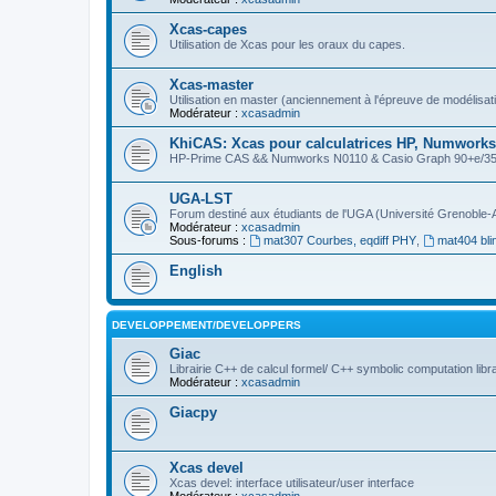
Xcas-capes
Utilisation de Xcas pour les oraux du capes.
Xcas-master
Utilisation en master (anciennement à l'épreuve de modélisat
Modérateur :
xcasadmin
KhiCAS: Xcas pour calculatrices HP, Numworks,
HP-Prime CAS && Numworks N0110 & Casio Graph 90+e/35eii
UGA-LST
Forum destiné aux étudiants de l'UGA (Université Grenoble-
Modérateur :
xcasadmin
Sous-forums :
mat307 Courbes, eqdiff PHY
,
mat404 bli
English
DEVELOPPEMENT/DEVELOPPERS
Giac
Librairie C++ de calcul formel/ C++ symbolic computation libr
Modérateur :
xcasadmin
Giacpy
Xcas devel
Xcas devel: interface utilisateur/user interface