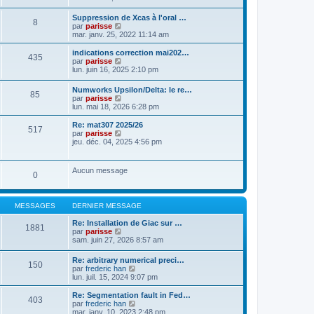
a
t
n
g
e
s
Suppression de Xcas à l'oral …
e
r
8
u
C
par
parisse
l
l
o
mar. janv. 25, 2022 11:14 am
e
t
n
d
e
s
indications correction mai202…
e
r
435
u
C
par
parisse
r
l
l
o
lun. juin 16, 2025 2:10 pm
n
e
t
n
i
d
e
s
e
e
Numworks Upsilon/Delta: le re…
r
85
u
r
r
C
par
parisse
l
l
m
n
o
lun. mai 18, 2026 6:28 pm
e
t
e
i
n
d
e
s
e
s
Re: mat307 2025/26
e
r
517
s
r
u
C
par
parisse
r
l
a
m
l
o
jeu. déc. 04, 2025 4:56 pm
n
e
g
e
t
n
i
d
e
s
e
s
e
e
s
r
u
r
r
Aucun message
a
l
0
l
m
n
g
e
t
e
i
e
d
e
s
e
e
r
s
r
MESSAGES
DERNIER MESSAGE
r
l
a
m
n
e
g
e
Re: Installation de Giac sur …
i
d
1881
e
s
C
par
parisse
e
e
s
o
sam. juin 27, 2026 8:57 am
r
r
a
n
m
n
g
s
e
i
Re: arbitrary numerical preci…
e
150
u
s
e
C
par
frederic han
l
s
r
o
lun. juil. 15, 2024 9:07 pm
t
a
m
n
e
g
e
s
Re: Segmentation fault in Fed…
r
403
e
s
u
C
par
frederic han
l
s
l
o
mar. janv. 10, 2023 2:48 pm