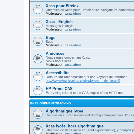
Xcas pour Firefox
Utilisation de Xcas pour Firefox et les navigateurs compatibl
Modérateur :
xcasadmin
Xcas - English
Messages in english
Modérateur :
xcasadmin
Bugs
Bugs
Modérateur :
xcasadmin
Annonces
Nouveautes concernant Xcas.
News about Xcas
Modérateur :
xcasadmin
Accessibilite
Retours sur l'accessibilite aux non-voyants de l'interface
http://www-fourier.ujf-grenoble.fr/~par ... demirror=0
HP Prime CAS
Everything related to the CAS engine of the HP Prime
ENSEIGNEMENT/TEACHING
Algorithmique lycee
Discussion sur l'enseignement de l'algorithmique avec Xcas 
Xcas lycée, hors algorithmique
Utilisation de Xcas au lycée (sauf algorithmique), y compris 
Modérateur :
xcasadmin