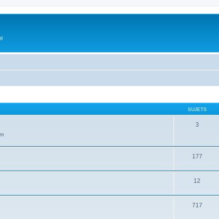
el
SUJETS
3
um
177
12
717