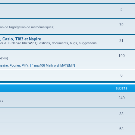
5
79
ion de l'agrégation de mathématiques)
 Casio, TI83 et Nspire
21
 & TI-Nspire KhiCAS: Questions, documents, bugs, suggestions.
190
Alpes)
neaire, Fourier, PHY
,
mat406 Math ordi MAT&MIN
0
SUJETS
249
ary
33
53