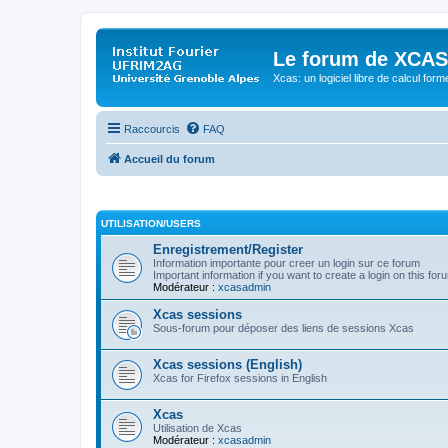
Le forum de XCAS
Xcas: un logiciel libre de calcul form
Raccourcis
FAQ
Accueil du forum
UTILISATION/USERS
Enregistrement/Register
Information importante pour creer un login sur ce forum
Important information if you want to create a login on this for
Modérateur :
xcasadmin
Xcas sessions
Sous-forum pour déposer des liens de sessions Xcas
Xcas sessions (English)
Xcas for Firefox sessions in English
Xcas
Utilisation de Xcas
Modérateur :
xcasadmin