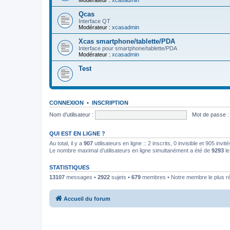
Modérateur :
xcasadmin
Qcas
Interface QT
Modérateur :
xcasadmin
Xcas smartphone/tablette/PDA
Interface pour smartphone/tablette/PDA
Modérateur :
xcasadmin
Test
CONNEXION
•
INSCRIPTION
Nom d’utilisateur :
Mot de passe :
QUI EST EN LIGNE ?
Au total, il y a
907
utilisateurs en ligne :: 2 inscrits, 0 invisible et 905 inv
Le nombre maximal d’utilisateurs en ligne simultanément a été de
9293
le
STATISTIQUES
13107
messages •
2922
sujets •
679
membres • Notre membre le plus r
Accueil du forum