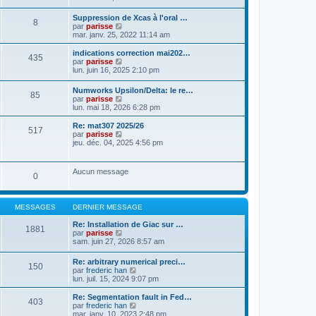
a
t
n
g
e
s
Suppression de Xcas à l'oral …
e
r
8
u
C
par
parisse
l
l
o
mar. janv. 25, 2022 11:14 am
e
t
n
d
e
s
indications correction mai202…
e
r
435
u
C
par
parisse
r
l
l
o
lun. juin 16, 2025 2:10 pm
n
e
t
n
i
d
e
s
e
e
Numworks Upsilon/Delta: le re…
r
85
u
r
r
C
par
parisse
l
l
m
n
o
lun. mai 18, 2026 6:28 pm
e
t
e
i
n
d
e
s
e
s
Re: mat307 2025/26
e
r
517
s
r
u
C
par
parisse
r
l
a
m
l
o
jeu. déc. 04, 2025 4:56 pm
n
e
g
e
t
n
i
d
e
s
e
s
e
e
s
r
u
r
r
Aucun message
a
l
0
l
m
n
g
e
t
e
i
e
d
e
s
e
e
r
s
r
MESSAGES
DERNIER MESSAGE
r
l
a
m
n
e
g
e
Re: Installation de Giac sur …
i
d
1881
e
s
C
par
parisse
e
e
s
o
sam. juin 27, 2026 8:57 am
r
r
a
n
m
n
g
s
e
i
Re: arbitrary numerical preci…
e
150
u
s
e
C
par
frederic han
l
s
r
o
lun. juil. 15, 2024 9:07 pm
t
a
m
n
e
g
e
s
Re: Segmentation fault in Fed…
r
403
e
s
u
C
par
frederic han
l
s
l
o
mar. janv. 10, 2023 2:48 pm