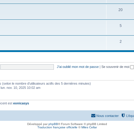
20
5
2
J’ai oublié mon mot de passe
|
Se souvenir de moi
ités (selon le nombre d’utilisateurs actifs des 5 dernières minutes)
 lun. nov. 10, 2025 10:02 am
écent est
eonicasys
Nous contacter
L’équ
Développé par
phpBB
® Forum Software © phpBB Limited
Traduction française officielle
©
Miles Cellar