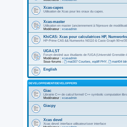
Xcas-capes
Utilisation de Xcas pour les oraux du capes.
Xcas-master
Utilisation en master (anciennement à l'épreuve de modélisat
Modérateur :
xcasadmin
KhiCAS: Xcas pour calculatrices HP, Numworks,
HP-Prime CAS && Numworks N0110 & Casio Graph 90+e/35eii
UGA-LST
Forum destiné aux étudiants de l'UGA (Université Grenoble-
Modérateur :
xcasadmin
Sous-forums :
mat307 Courbes, eqdiff PHY
,
mat404 bli
English
DEVELOPPEMENT/DEVELOPPERS
Giac
Librairie C++ de calcul formel/ C++ symbolic computation libr
Modérateur :
xcasadmin
Giacpy
Xcas devel
Xcas devel: interface utilisateur/user interface