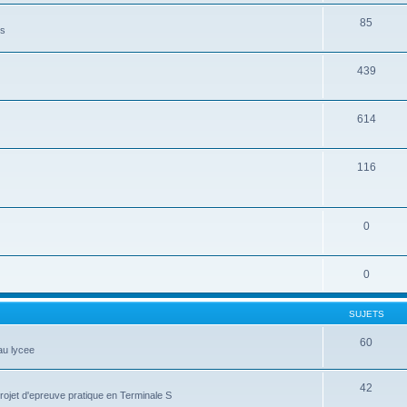
85
es
439
614
116
0
0
SUJETS
60
au lycee
42
projet d'epreuve pratique en Terminale S