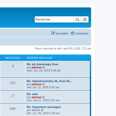
Rechercher
Recherche avancé
Inscription
Connexion
Nous sommes le dim. août 09, 2026 7:21 am
MESSAGES
DERNIER MESSAGE
Re: pb demarrage Xcas
9
C
par
parisse
o
sam. oct. 19, 2013 5:48 am
n
s
u
Re: AlphaGeometry 25, Xcas 40…
251
l
C
par
parisse
t
o
mer. juil. 22, 2026 8:05 am
e
n
r
s
Re: area
l
17
u
C
par
parisse
e
l
o
mar. mai 27, 2025 5:01 am
d
t
n
e
e
s
Re: Supprimer messages
r
3487
r
u
C
par
nbenm
n
l
l
o
dim. oct. 05, 2025 3:35 pm
i
e
t