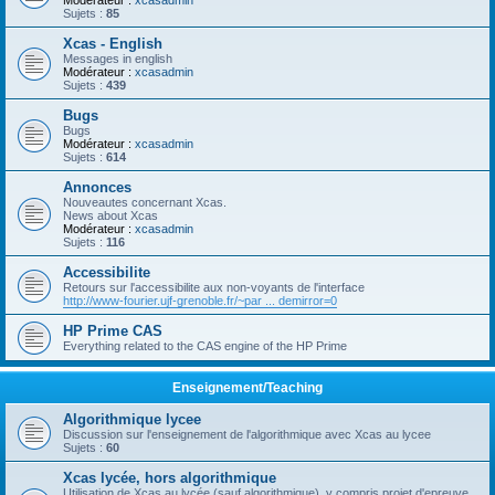
Modérateur :
xcasadmin
Sujets :
85
Xcas - English
Messages in english
Modérateur :
xcasadmin
Sujets :
439
Bugs
Bugs
Modérateur :
xcasadmin
Sujets :
614
Annonces
Nouveautes concernant Xcas.
News about Xcas
Modérateur :
xcasadmin
Sujets :
116
Accessibilite
Retours sur l'accessibilite aux non-voyants de l'interface
http://www-fourier.ujf-grenoble.fr/~par ... demirror=0
HP Prime CAS
Everything related to the CAS engine of the HP Prime
Enseignement/Teaching
Algorithmique lycee
Discussion sur l'enseignement de l'algorithmique avec Xcas au lycee
Sujets :
60
Xcas lycée, hors algorithmique
Utilisation de Xcas au lycée (sauf algorithmique), y compris projet d'epreuve