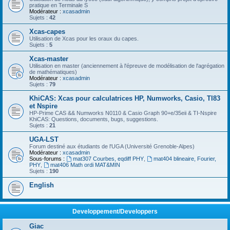
pratique en Terminale S
Modérateur :
xcasadmin
Sujets :
42
Xcas-capes
Utilisation de Xcas pour les oraux du capes.
Sujets :
5
Xcas-master
Utilisation en master (anciennement à l'épreuve de modélisation de l'agrégation
de mathématiques)
Modérateur :
xcasadmin
Sujets :
79
KhiCAS: Xcas pour calculatrices HP, Numworks, Casio, TI83
et Nspire
HP-Prime CAS && Numworks N0110 & Casio Graph 90+e/35eii & TI-Nspire
KhiCAS: Questions, documents, bugs, suggestions.
Sujets :
21
UGA-LST
Forum destiné aux étudiants de l'UGA (Université Grenoble-Alpes)
Modérateur :
xcasadmin
Sous-forums :
mat307 Courbes, eqdiff PHY
,
mat404 blineaire, Fourier,
PHY
,
mat406 Math ordi MAT&MIN
Sujets :
190
English
Developpement/Developpers
Giac