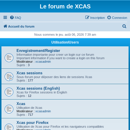
Le forum de XCAS
FAQ
Inscription
Connexion
R
Accueil du forum
e
Nous sommes le jeu. août 06, 2026 7:39 am
c
Utilisation/Users
h
Enregistrement/Register
e
Information importante pour creer un login sur ce forum
Important information if you want to create a login on this forum
r
Modérateur :
xcasadmin
Sujets :
3
c
Xcas sessions
h
Sous-forum pour déposer des liens de sessions Xcas
Sujets :
177
e
Xcas sessions (English)
r
Xcas for Firefox sessions in English
Sujets :
12
Xcas
Utilisation de Xcas
Modérateur :
xcasadmin
Sujets :
717
Xcas pour Firefox
Utilisation de Xcas pour Firefox et les navigateurs compatibles