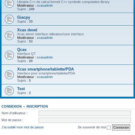
Librairie C++ de calcul formel/ C++ symbolic computation library
Modérateur :
xcasadmin
Sujets :
249
Giacpy
Sujets :
33
Xcas devel
Xcas devel: interface utilisateur/user interface
Modérateur :
xcasadmin
Sujets :
53
Qcas
Interface QT
Modérateur :
xcasadmin
Sujets :
20
Xcas smartphone/tablette/PDA
Interface pour smartphone/tablette/PDA
Modérateur :
xcasadmin
Sujets :
5
Test
Sujets :
2
CONNEXION
•
INSCRIPTION
Nom d’utilisateur :
Mot de passe :
J’ai oublié mon mot de passe
Se souvenir de moi