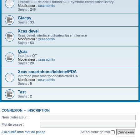
Librairie C++ de calcul formel/ C++ symbolic computation library
Modérateur :
xcasadmin
Sujets :
249
Giacpy
Sujets :
33
Xcas devel
Xcas devel: interface utilisateur/user interface
Modérateur :
xcasadmin
Sujets :
53
Qcas
Interface QT
Modérateur :
xcasadmin
Sujets :
20
Xcas smartphone/tablette/PDA
Interface pour smartphone/tablette/PDA
Modérateur :
xcasadmin
Sujets :
5
Test
Sujets :
2
CONNEXION
•
INSCRIPTION
Nom d’utilisateur :
Mot de passe :
J’ai oublié mon mot de passe
Se souvenir de moi