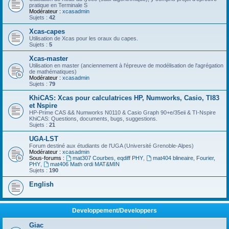
pratique en Terminale S
Modérateur :
xcasadmin
Sujets :
42
Xcas-capes
Utilisation de Xcas pour les oraux du capes.
Sujets :
5
Xcas-master
Utilisation en master (anciennement à l'épreuve de modélisation de l'agrégation
de mathématiques)
Modérateur :
xcasadmin
Sujets :
79
KhiCAS: Xcas pour calculatrices HP, Numworks, Casio, TI83
et Nspire
HP-Prime CAS && Numworks N0110 & Casio Graph 90+e/35eii & TI-Nspire
KhiCAS: Questions, documents, bugs, suggestions.
Sujets :
21
UGA-LST
Forum destiné aux étudiants de l'UGA (Université Grenoble-Alpes)
Modérateur :
xcasadmin
Sous-forums :
mat307 Courbes, eqdiff PHY
,
mat404 blineaire, Fourier,
PHY
,
mat406 Math ordi MAT&MIN
Sujets :
190
English
Developpement/Developpers
Giac