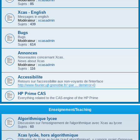
Modérateur :
xcasadmin
Sujets :
85
Xcas - English
Messages in english
Modérateur :
xcasadmin
Sujets :
439
Bugs
Bugs
Modérateur :
xcasadmin
Sujets :
614
Annonces
Nouveautes concernant Xcas.
News about Xcas
Modérateur :
xcasadmin
Sujets :
116
Accessibilite
Retours sur l'accessibilite aux non-voyants de l'interface
http://www-fourier.ujf-grenoble.fr/~par ... demirror=0
HP Prime CAS
Everything related to the CAS engine of the HP Prime
Enseignement/Teaching
Algorithmique lycee
Discussion sur l'enseignement de l'algorithmique avec Xcas au lycee
Sujets :
60
Xcas lycée, hors algorithmique
Utilisation de Xcas au lycée (sauf algorithmique), y compris projet d'epreuve