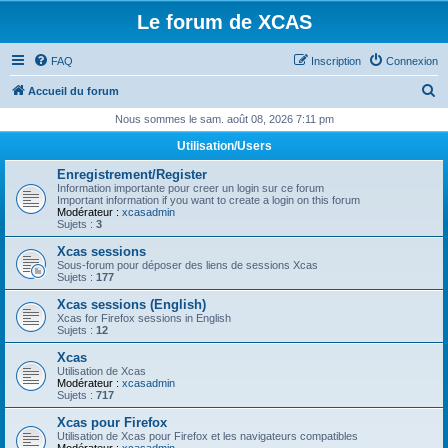
Le forum de XCAS
FAQ
Inscription
Connexion
R
Accueil du forum
e
Nous sommes le sam. août 08, 2026 7:11 pm
c
Utilisation/Users
h
Enregistrement/Register
e
Information importante pour creer un login sur ce forum
Important information if you want to create a login on this forum
r
Modérateur :
xcasadmin
Sujets :
3
c
Xcas sessions
h
Sous-forum pour déposer des liens de sessions Xcas
Sujets :
177
e
Xcas sessions (English)
r
Xcas for Firefox sessions in English
Sujets :
12
Xcas
Utilisation de Xcas
Modérateur :
xcasadmin
Sujets :
717
Xcas pour Firefox
Utilisation de Xcas pour Firefox et les navigateurs compatibles