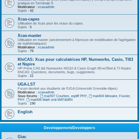
pratique en Terminale S
Modérateur :
xcasadmin
Sujets :
42
Xcas-capes
Utilisation de Xcas pour les oraux du capes.
Sujets :
5
Xcas-master
Utilisation en master (anciennement à l'épreuve de modélisation de l'agrégation
de mathématiques)
Modérateur :
xcasadmin
Sujets :
79
KhiCAS: Xcas pour calculatrices HP, Numworks, Casio, TI83
et Nspire
HP-Prime CAS && Numworks N0110 & Casio Graph 90+e/35eii & TI-Nspire
KhiCAS: Questions, documents, bugs, suggestions.
Sujets :
21
UGA-LST
Forum destiné aux étudiants de l'UGA (Université Grenoble-Alpes)
Modérateur :
xcasadmin
Sous-forums :
mat307 Courbes, eqdiff PHY
,
mat404 blineaire, Fourier,
PHY
,
mat406 Math ordi MAT&MIN
Sujets :
190
English
Developpement/Developpers
Giac