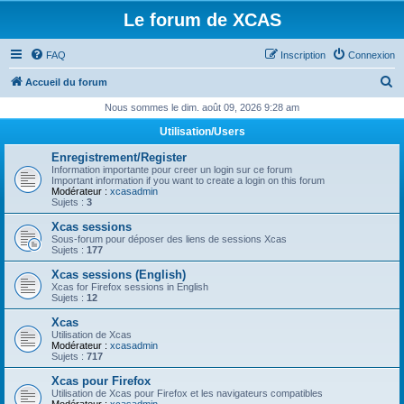
Le forum de XCAS
FAQ
Inscription
Connexion
R
Accueil du forum
e
Nous sommes le dim. août 09, 2026 9:28 am
c
Utilisation/Users
h
Enregistrement/Register
e
Information importante pour creer un login sur ce forum
Important information if you want to create a login on this forum
r
Modérateur :
xcasadmin
Sujets :
3
c
Xcas sessions
h
Sous-forum pour déposer des liens de sessions Xcas
Sujets :
177
e
Xcas sessions (English)
r
Xcas for Firefox sessions in English
Sujets :
12
Xcas
Utilisation de Xcas
Modérateur :
xcasadmin
Sujets :
717
Xcas pour Firefox
Utilisation de Xcas pour Firefox et les navigateurs compatibles