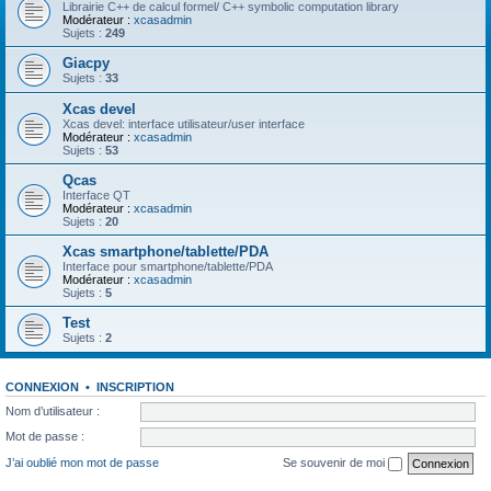
Librairie C++ de calcul formel/ C++ symbolic computation library
Modérateur :
xcasadmin
Sujets :
249
Giacpy
Sujets :
33
Xcas devel
Xcas devel: interface utilisateur/user interface
Modérateur :
xcasadmin
Sujets :
53
Qcas
Interface QT
Modérateur :
xcasadmin
Sujets :
20
Xcas smartphone/tablette/PDA
Interface pour smartphone/tablette/PDA
Modérateur :
xcasadmin
Sujets :
5
Test
Sujets :
2
CONNEXION
•
INSCRIPTION
Nom d’utilisateur :
Mot de passe :
J’ai oublié mon mot de passe
Se souvenir de moi