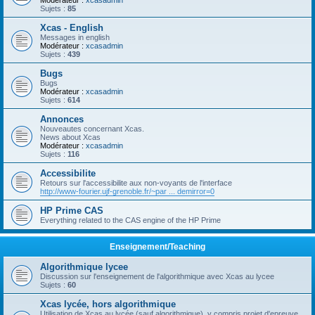
Modérateur :
xcasadmin
Sujets :
85
Xcas - English
Messages in english
Modérateur :
xcasadmin
Sujets :
439
Bugs
Bugs
Modérateur :
xcasadmin
Sujets :
614
Annonces
Nouveautes concernant Xcas.
News about Xcas
Modérateur :
xcasadmin
Sujets :
116
Accessibilite
Retours sur l'accessibilite aux non-voyants de l'interface
http://www-fourier.ujf-grenoble.fr/~par ... demirror=0
HP Prime CAS
Everything related to the CAS engine of the HP Prime
Enseignement/Teaching
Algorithmique lycee
Discussion sur l'enseignement de l'algorithmique avec Xcas au lycee
Sujets :
60
Xcas lycée, hors algorithmique
Utilisation de Xcas au lycée (sauf algorithmique), y compris projet d'epreuve