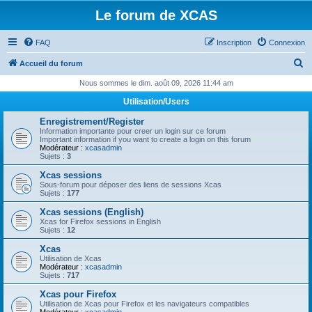
Le forum de XCAS
FAQ
Inscription
Connexion
R
Accueil du forum
e
Nous sommes le dim. août 09, 2026 11:44 am
c
Utilisation/Users
h
Enregistrement/Register
e
Information importante pour creer un login sur ce forum
Important information if you want to create a login on this forum
r
Modérateur :
xcasadmin
Sujets :
3
c
Xcas sessions
h
Sous-forum pour déposer des liens de sessions Xcas
Sujets :
177
e
Xcas sessions (English)
r
Xcas for Firefox sessions in English
Sujets :
12
Xcas
Utilisation de Xcas
Modérateur :
xcasadmin
Sujets :
717
Xcas pour Firefox
Utilisation de Xcas pour Firefox et les navigateurs compatibles