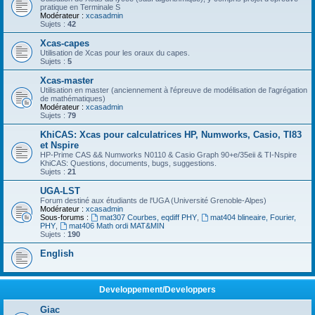
pratique en Terminale S
Modérateur :
xcasadmin
Sujets :
42
Xcas-capes
Utilisation de Xcas pour les oraux du capes.
Sujets :
5
Xcas-master
Utilisation en master (anciennement à l'épreuve de modélisation de l'agrégation
de mathématiques)
Modérateur :
xcasadmin
Sujets :
79
KhiCAS: Xcas pour calculatrices HP, Numworks, Casio, TI83
et Nspire
HP-Prime CAS && Numworks N0110 & Casio Graph 90+e/35eii & TI-Nspire
KhiCAS: Questions, documents, bugs, suggestions.
Sujets :
21
UGA-LST
Forum destiné aux étudiants de l'UGA (Université Grenoble-Alpes)
Modérateur :
xcasadmin
Sous-forums :
mat307 Courbes, eqdiff PHY
,
mat404 blineaire, Fourier,
PHY
,
mat406 Math ordi MAT&MIN
Sujets :
190
English
Developpement/Developpers
Giac