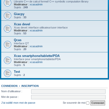
Librairie C++ de calcul formel/ C++ symbolic computation library
Modérateur :
xcasadmin
Sujets :
249
Giacpy
Sujets :
33
Xcas devel
Xcas devel: interface utilisateur/user interface
Modérateur :
xcasadmin
Sujets :
53
Qcas
Interface QT
Modérateur :
xcasadmin
Sujets :
20
Xcas smartphone/tablette/PDA
Interface pour smartphone/tablette/PDA
Modérateur :
xcasadmin
Sujets :
5
Test
Sujets :
2
CONNEXION
•
INSCRIPTION
Nom d’utilisateur :
Mot de passe :
J’ai oublié mon mot de passe
Se souvenir de moi