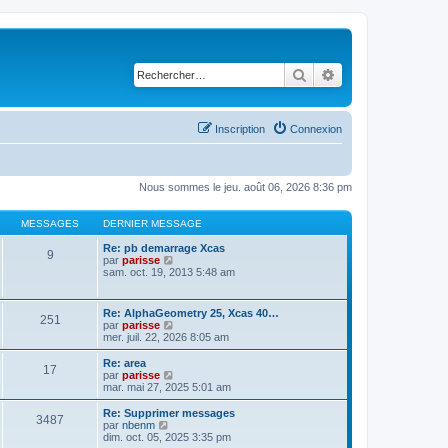
Rechercher
Recherche avancé
Inscription
Connexion
Nous sommes le jeu. août 06, 2026 8:36 pm
MESSAGES
DERNIER MESSAGE
Re: pb demarrage Xcas
9
C
par
parisse
o
sam. oct. 19, 2013 5:48 am
n
s
u
Re: AlphaGeometry 25, Xcas 40…
251
l
C
par
parisse
t
o
mer. juil. 22, 2026 8:05 am
e
n
r
s
Re: area
l
17
u
C
par
parisse
e
l
o
mar. mai 27, 2025 5:01 am
d
t
n
e
e
s
Re: Supprimer messages
r
3487
r
u
C
par
nbenm
n
l
l
o
dim. oct. 05, 2025 3:35 pm
i
e
t