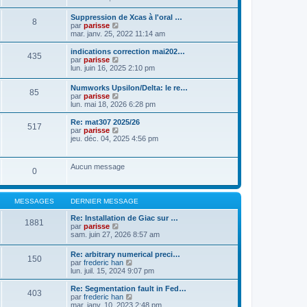
a
t
n
g
e
s
Suppression de Xcas à l'oral …
e
r
8
u
C
par
parisse
l
l
o
mar. janv. 25, 2022 11:14 am
e
t
n
d
e
s
indications correction mai202…
e
r
435
u
C
par
parisse
r
l
l
o
lun. juin 16, 2025 2:10 pm
n
e
t
n
i
d
e
s
e
e
Numworks Upsilon/Delta: le re…
r
85
u
r
r
C
par
parisse
l
l
m
n
o
lun. mai 18, 2026 6:28 pm
e
t
e
i
n
d
e
s
e
s
Re: mat307 2025/26
e
r
517
s
r
u
C
par
parisse
r
l
a
m
l
o
jeu. déc. 04, 2025 4:56 pm
n
e
g
e
t
n
i
d
e
s
e
s
e
e
s
r
u
r
r
Aucun message
a
l
0
l
m
n
g
e
t
e
i
e
d
e
s
e
e
r
s
r
MESSAGES
DERNIER MESSAGE
r
l
a
m
n
e
g
e
Re: Installation de Giac sur …
i
d
1881
e
s
C
par
parisse
e
e
s
o
sam. juin 27, 2026 8:57 am
r
r
a
n
m
n
g
s
e
i
Re: arbitrary numerical preci…
e
150
u
s
e
C
par
frederic han
l
s
r
o
lun. juil. 15, 2024 9:07 pm
t
a
m
n
e
g
e
s
Re: Segmentation fault in Fed…
r
403
e
s
u
C
par
frederic han
l
s
l
o
mar. janv. 10, 2023 2:48 pm