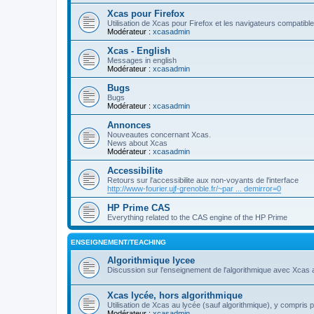
Xcas pour Firefox
Utilisation de Xcas pour Firefox et les navigateurs compatibl
Modérateur :
xcasadmin
Xcas - English
Messages in english
Modérateur :
xcasadmin
Bugs
Bugs
Modérateur :
xcasadmin
Annonces
Nouveautes concernant Xcas.
News about Xcas
Modérateur :
xcasadmin
Accessibilite
Retours sur l'accessibilite aux non-voyants de l'interface
http://www-fourier.ujf-grenoble.fr/~par ... demirror=0
HP Prime CAS
Everything related to the CAS engine of the HP Prime
ENSEIGNEMENT/TEACHING
Algorithmique lycee
Discussion sur l'enseignement de l'algorithmique avec Xcas 
Xcas lycée, hors algorithmique
Utilisation de Xcas au lycée (sauf algorithmique), y compris 
Modérateur :
xcasadmin