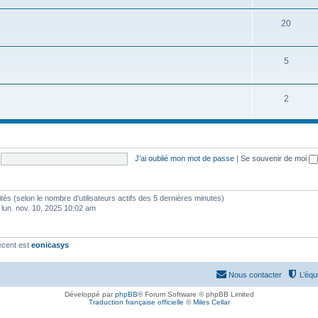
20
5
2
J’ai oublié mon mot de passe
|
Se souvenir de moi
invités (selon le nombre d’utilisateurs actifs des 5 dernières minutes)
 lun. nov. 10, 2025 10:02 am
écent est
eonicasys
Nous contacter
L’équ
Développé par
phpBB
® Forum Software © phpBB Limited
Traduction française officielle
©
Miles Cellar