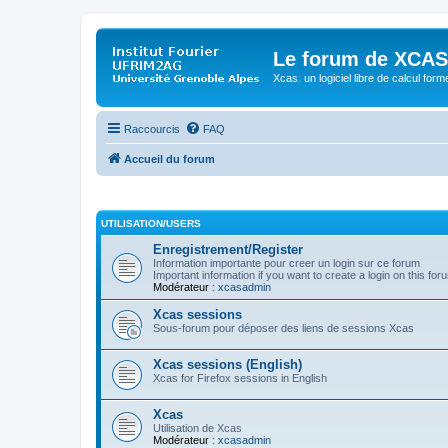
Le forum de XCAS
Xcas: un logiciel libre de calcul form
Raccourcis
FAQ
Accueil du forum
UTILISATION/USERS
Enregistrement/Register
Information importante pour creer un login sur ce forum
Important information if you want to create a login on this for
Modérateur :
xcasadmin
Xcas sessions
Sous-forum pour déposer des liens de sessions Xcas
Xcas sessions (English)
Xcas for Firefox sessions in English
Xcas
Utilisation de Xcas
Modérateur :
xcasadmin