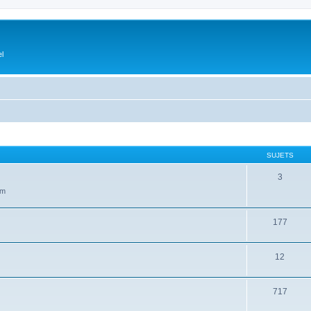
el
SUJETS
3
um
177
12
717