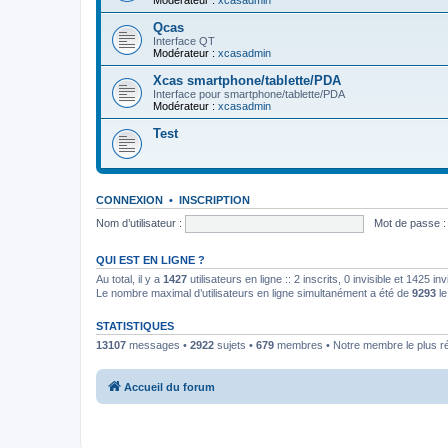
Modérateur :
xcasadmin
Qcas
Interface QT
Modérateur :
xcasadmin
Xcas smartphone/tablette/PDA
Interface pour smartphone/tablette/PDA
Modérateur :
xcasadmin
Test
CONNEXION
•
INSCRIPTION
Nom d’utilisateur :
Mot de passe :
QUI EST EN LIGNE ?
Au total, il y a
1427
utilisateurs en ligne :: 2 inscrits, 0 invisible et 1425 
Le nombre maximal d’utilisateurs en ligne simultanément a été de
9293
le
STATISTIQUES
13107
messages •
2922
sujets •
679
membres • Notre membre le plus r
Accueil du forum