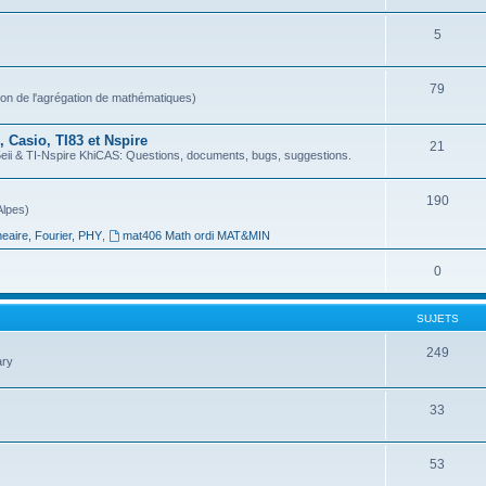
5
79
ion de l'agrégation de mathématiques)
 Casio, TI83 et Nspire
21
 & TI-Nspire KhiCAS: Questions, documents, bugs, suggestions.
190
Alpes)
neaire, Fourier, PHY
,
mat406 Math ordi MAT&MIN
0
SUJETS
249
ary
33
53