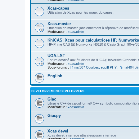
Xcas-capes
Utilisation de Xcas pour les oraux du capes.
Xcas-master
Utilisation en master (anciennement à l'épreuve de modélisat
Modérateur :
xcasadmin
KhiCAS: Xcas pour calculatrices HP, Numworks,
HP-Prime CAS && Numworks N0110 & Casio Graph 90+e/35eii
UGA-LST
Forum destiné aux étudiants de l'UGA (Université Grenoble-
Modérateur :
xcasadmin
Sous-forums :
mat307 Courbes, eqdiff PHY
,
mat404 bli
English
DEVELOPPEMENT/DEVELOPPERS
Giac
Librairie C++ de calcul formel/ C++ symbolic computation libr
Modérateur :
xcasadmin
Giacpy
Xcas devel
Xcas devel: interface utilisateur/user interface