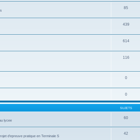
85
es
439
614
116
0
0
SUJETS
60
au lycee
42
projet d'epreuve pratique en Terminale S