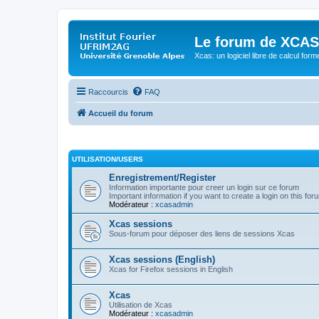
Le forum de XCAS
Xcas: un logiciel libre de calcul form
Raccourcis
FAQ
Accueil du forum
UTILISATION/USERS
Enregistrement/Register
Information importante pour creer un login sur ce forum
Important information if you want to create a login on this for
Modérateur :
xcasadmin
Xcas sessions
Sous-forum pour déposer des liens de sessions Xcas
Xcas sessions (English)
Xcas for Firefox sessions in English
Xcas
Utilisation de Xcas
Modérateur :
xcasadmin