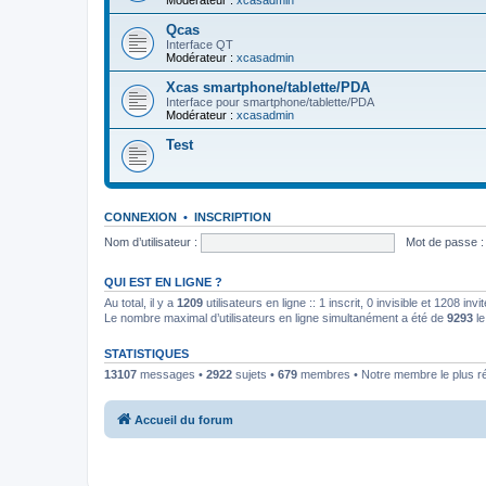
Modérateur :
xcasadmin
Qcas
Interface QT
Modérateur :
xcasadmin
Xcas smartphone/tablette/PDA
Interface pour smartphone/tablette/PDA
Modérateur :
xcasadmin
Test
CONNEXION
•
INSCRIPTION
Nom d’utilisateur :
Mot de passe :
QUI EST EN LIGNE ?
Au total, il y a
1209
utilisateurs en ligne :: 1 inscrit, 0 invisible et 1208 in
Le nombre maximal d’utilisateurs en ligne simultanément a été de
9293
le
STATISTIQUES
13107
messages •
2922
sujets •
679
membres • Notre membre le plus r
Accueil du forum