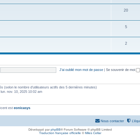
20
5
2
J’ai oublié mon mot de passe
|
Se souvenir de moi
vités (selon le nombre d’utilisateurs actifs des 5 dernières minutes)
 lun. nov. 10, 2025 10:02 am
écent est
eonicasys
Nous contacter
L’équ
Développé par
phpBB
® Forum Software © phpBB Limited
Traduction française officielle
©
Miles Cellar