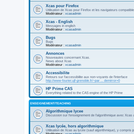
Xcas pour Firefox
Utilisation de Xcas pour Firefox et les navigateurs compatibl
Modérateur :
xcasadmin
Xcas - English
Messages in english
Modérateur :
xcasadmin
Bugs
Bugs
Modérateur :
xcasadmin
Annonces
Nouveautes concernant Xcas.
News about Xcas
Modérateur :
xcasadmin
Accessibilite
Retours sur l'accessibilite aux non-voyants de l'interface
http://www-fourier.ujf-grenoble.fr/~par ... demirror=0
HP Prime CAS
Everything related to the CAS engine of the HP Prime
ENSEIGNEMENT/TEACHING
Algorithmique lycee
Discussion sur l'enseignement de l'algorithmique avec Xcas 
Xcas lycée, hors algorithmique
Utilisation de Xcas au lycée (sauf algorithmique), y compris 
Modérateur :
xcasadmin