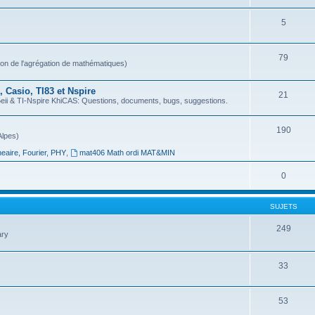
5
79
ion de l'agrégation de mathématiques)
 Casio, TI83 et Nspire
21
 & TI-Nspire KhiCAS: Questions, documents, bugs, suggestions.
190
Alpes)
neaire, Fourier, PHY
,
mat406 Math ordi MAT&MIN
0
SUJETS
249
ary
33
53