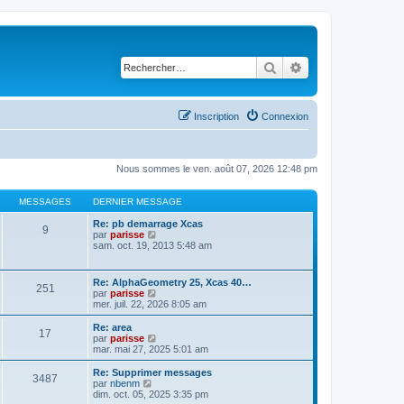
Rechercher
Recherche avancé
Inscription
Connexion
Nous sommes le ven. août 07, 2026 12:48 pm
MESSAGES
DERNIER MESSAGE
Re: pb demarrage Xcas
9
C
par
parisse
o
sam. oct. 19, 2013 5:48 am
n
s
u
Re: AlphaGeometry 25, Xcas 40…
251
l
C
par
parisse
t
o
mer. juil. 22, 2026 8:05 am
e
n
r
s
Re: area
l
17
u
C
par
parisse
e
l
o
mar. mai 27, 2025 5:01 am
d
t
n
e
e
s
Re: Supprimer messages
r
3487
r
u
C
par
nbenm
n
l
l
o
dim. oct. 05, 2025 3:35 pm
i
e
t