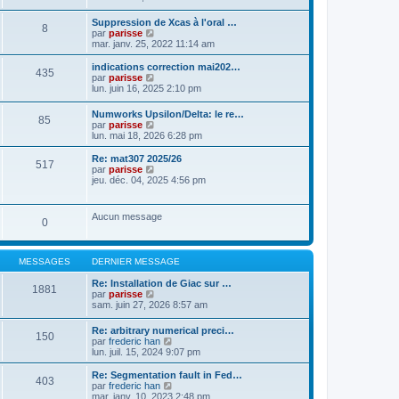
a
t
n
g
e
s
Suppression de Xcas à l'oral …
e
r
8
u
C
par
parisse
l
l
o
mar. janv. 25, 2022 11:14 am
e
t
n
d
e
s
indications correction mai202…
e
r
435
u
C
par
parisse
r
l
l
o
lun. juin 16, 2025 2:10 pm
n
e
t
n
i
d
e
s
e
e
Numworks Upsilon/Delta: le re…
r
85
u
r
r
C
par
parisse
l
l
m
n
o
lun. mai 18, 2026 6:28 pm
e
t
e
i
n
d
e
s
e
s
Re: mat307 2025/26
e
r
517
s
r
u
C
par
parisse
r
l
a
m
l
o
jeu. déc. 04, 2025 4:56 pm
n
e
g
e
t
n
i
d
e
s
e
s
e
e
s
r
u
r
r
Aucun message
a
l
0
l
m
n
g
e
t
e
i
e
d
e
s
e
e
r
s
r
MESSAGES
DERNIER MESSAGE
r
l
a
m
n
e
g
e
Re: Installation de Giac sur …
i
d
1881
e
s
C
par
parisse
e
e
s
o
sam. juin 27, 2026 8:57 am
r
r
a
n
m
n
g
s
e
i
Re: arbitrary numerical preci…
e
150
u
s
e
C
par
frederic han
l
s
r
o
lun. juil. 15, 2024 9:07 pm
t
a
m
n
e
g
e
s
Re: Segmentation fault in Fed…
r
403
e
s
u
C
par
frederic han
l
s
l
o
mar. janv. 10, 2023 2:48 pm