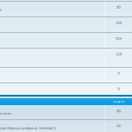
85
es
439
614
116
0
0
SUJETS
60
au lycee
42
projet d'epreuve pratique en Terminale S