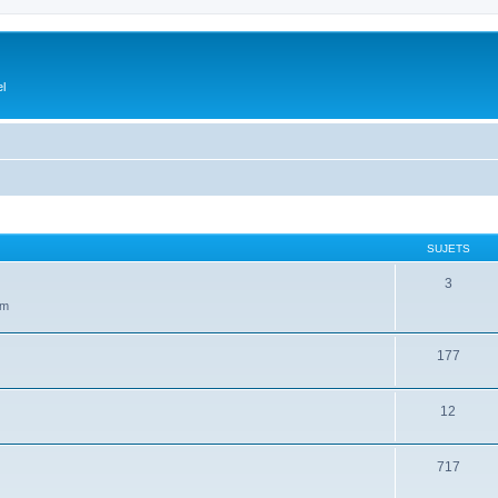
el
SUJETS
3
um
177
12
717