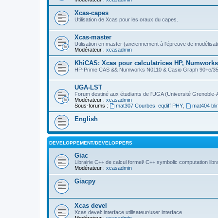
Xcas-capes
Utilisation de Xcas pour les oraux du capes.
Xcas-master
Utilisation en master (anciennement à l'épreuve de modélisat
Modérateur :
xcasadmin
KhiCAS: Xcas pour calculatrices HP, Numworks,
HP-Prime CAS && Numworks N0110 & Casio Graph 90+e/35eii
UGA-LST
Forum destiné aux étudiants de l'UGA (Université Grenoble-
Modérateur :
xcasadmin
Sous-forums :
mat307 Courbes, eqdiff PHY
,
mat404 bli
English
DEVELOPPEMENT/DEVELOPPERS
Giac
Librairie C++ de calcul formel/ C++ symbolic computation libr
Modérateur :
xcasadmin
Giacpy
Xcas devel
Xcas devel: interface utilisateur/user interface