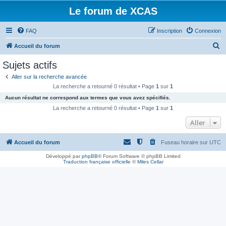
Le forum de XCAS
FAQ
Inscription
Connexion
R
Accueil du forum
e
Sujets actifs
c
Aller sur la recherche avancée
h
La recherche a retourné 0 résultat • Page
1
sur
1
e
Aucun résultat ne correspond aux termes que vous avez spécifiés.
r
La recherche a retourné 0 résultat • Page
1
sur
1
c
Aller
h
Accueil du forum
Fuseau horaire sur
UTC
e
r
Développé par
phpBB
® Forum Software © phpBB Limited
Traduction française officielle
©
Miles Cellar