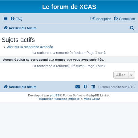
Le forum de XCAS
FAQ
Inscription
Connexion
R
Accueil du forum
e
Sujets actifs
c
Aller sur la recherche avancée
h
La recherche a retourné 0 résultat • Page
1
sur
1
e
Aucun résultat ne correspond aux termes que vous avez spécifiés.
r
La recherche a retourné 0 résultat • Page
1
sur
1
c
Aller
h
Accueil du forum
Fuseau horaire sur
UTC
e
r
Développé par
phpBB
® Forum Software © phpBB Limited
Traduction française officielle
©
Miles Cellar