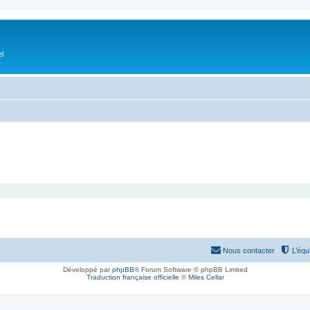
el
Nous contacter
L’équ
Développé par
phpBB
® Forum Software © phpBB Limited
Traduction française officielle
©
Miles Cellar