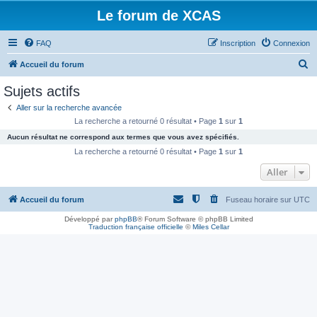
Le forum de XCAS
FAQ
Inscription
Connexion
R
Accueil du forum
e
Sujets actifs
c
Aller sur la recherche avancée
h
La recherche a retourné 0 résultat • Page
1
sur
1
e
Aucun résultat ne correspond aux termes que vous avez spécifiés.
r
La recherche a retourné 0 résultat • Page
1
sur
1
c
Aller
h
Accueil du forum
Fuseau horaire sur
UTC
e
r
Développé par
phpBB
® Forum Software © phpBB Limited
Traduction française officielle
©
Miles Cellar