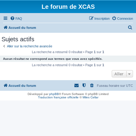
Le forum de XCAS
FAQ
Inscription
Connexion
R
Accueil du forum
e
Sujets actifs
c
Aller sur la recherche avancée
h
La recherche a retourné 0 résultat • Page
1
sur
1
e
Aucun résultat ne correspond aux termes que vous avez spécifiés.
r
La recherche a retourné 0 résultat • Page
1
sur
1
c
Aller
h
Accueil du forum
Fuseau horaire sur
UTC
e
r
Développé par
phpBB
® Forum Software © phpBB Limited
Traduction française officielle
©
Miles Cellar