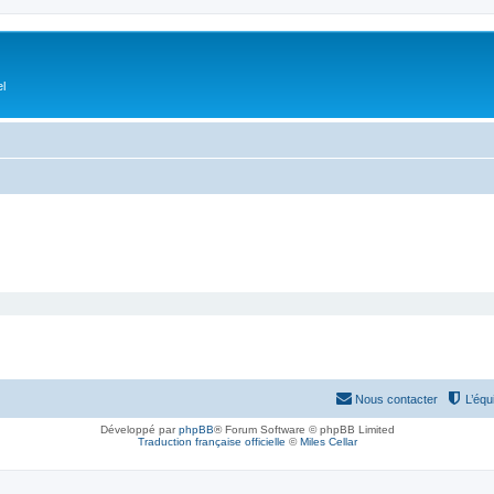
el
Nous contacter
L’équ
Développé par
phpBB
® Forum Software © phpBB Limited
Traduction française officielle
©
Miles Cellar