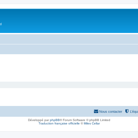
el
Nous contacter
L’équ
Développé par
phpBB
® Forum Software © phpBB Limited
Traduction française officielle
©
Miles Cellar