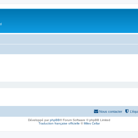
el
Nous contacter
L’équ
Développé par
phpBB
® Forum Software © phpBB Limited
Traduction française officielle
©
Miles Cellar