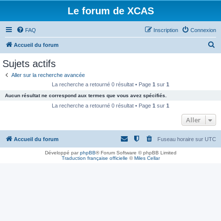
Le forum de XCAS
FAQ
Inscription
Connexion
R
Accueil du forum
e
Sujets actifs
c
Aller sur la recherche avancée
h
La recherche a retourné 0 résultat • Page
1
sur
1
e
Aucun résultat ne correspond aux termes que vous avez spécifiés.
r
La recherche a retourné 0 résultat • Page
1
sur
1
c
Aller
h
Accueil du forum
Fuseau horaire sur
UTC
e
r
Développé par
phpBB
® Forum Software © phpBB Limited
Traduction française officielle
©
Miles Cellar