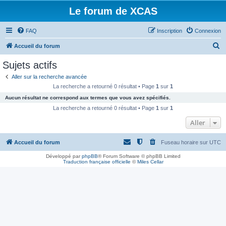
Le forum de XCAS
FAQ
Inscription
Connexion
R
Accueil du forum
e
Sujets actifs
c
Aller sur la recherche avancée
h
La recherche a retourné 0 résultat • Page
1
sur
1
e
Aucun résultat ne correspond aux termes que vous avez spécifiés.
r
La recherche a retourné 0 résultat • Page
1
sur
1
c
Aller
h
Accueil du forum
Fuseau horaire sur
UTC
e
r
Développé par
phpBB
® Forum Software © phpBB Limited
Traduction française officielle
©
Miles Cellar