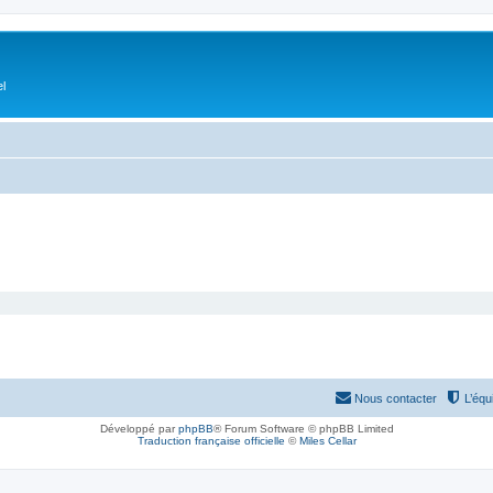
el
Nous contacter
L’équ
Développé par
phpBB
® Forum Software © phpBB Limited
Traduction française officielle
©
Miles Cellar