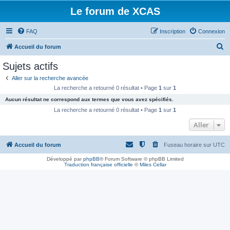
Le forum de XCAS
FAQ
Inscription
Connexion
R
Accueil du forum
e
Sujets actifs
c
Aller sur la recherche avancée
h
La recherche a retourné 0 résultat • Page
1
sur
1
e
Aucun résultat ne correspond aux termes que vous avez spécifiés.
r
La recherche a retourné 0 résultat • Page
1
sur
1
c
Aller
h
Accueil du forum
Fuseau horaire sur
UTC
e
r
Développé par
phpBB
® Forum Software © phpBB Limited
Traduction française officielle
©
Miles Cellar