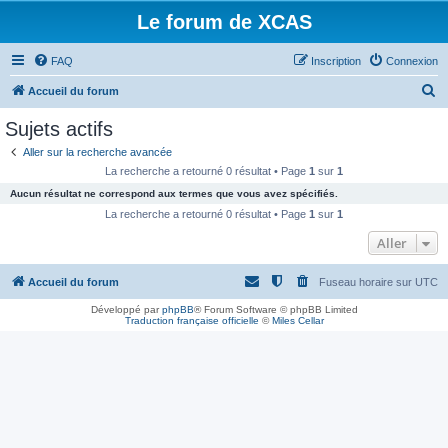
Le forum de XCAS
FAQ
Inscription
Connexion
R
Accueil du forum
e
Sujets actifs
c
Aller sur la recherche avancée
h
La recherche a retourné 0 résultat • Page
1
sur
1
e
Aucun résultat ne correspond aux termes que vous avez spécifiés.
r
La recherche a retourné 0 résultat • Page
1
sur
1
c
Aller
h
Accueil du forum
Fuseau horaire sur
UTC
e
r
Développé par
phpBB
® Forum Software © phpBB Limited
Traduction française officielle
©
Miles Cellar