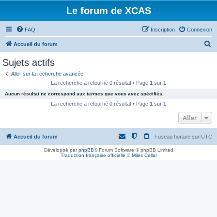
Le forum de XCAS
FAQ
Inscription
Connexion
R
Accueil du forum
e
Sujets actifs
c
Aller sur la recherche avancée
h
La recherche a retourné 0 résultat • Page
1
sur
1
e
Aucun résultat ne correspond aux termes que vous avez spécifiés.
r
La recherche a retourné 0 résultat • Page
1
sur
1
c
Aller
h
Accueil du forum
Fuseau horaire sur
UTC
e
r
Développé par
phpBB
® Forum Software © phpBB Limited
Traduction française officielle
©
Miles Cellar